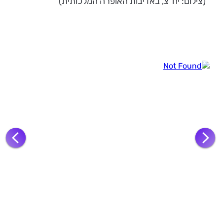
(צילום: יח"צ, באדיבות האופרה המלכותית)