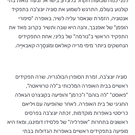
לפני כמה שבועות הקהל בלונדון, בישראל ובעוד מאות בתי
קולנוע בעולם, התרגש לשמוע את סוניה יונצ'בה בתפקיד
אנטוניה, הזמרת שנאסר עליה לשיר, באופרה "סיפורי
הופמן" של אופנבך, והנה היא שבה ותשיר בקרוב מאד את
התפקיד הראשי ב"נורמה" של בליני, אחת התפקידים
הנחשקים ביותר מימי מריה קאלאס ומוֹנסֶרָה קאבּאיֶיה.
סוניה יונצ'בה, זמרת הסופרן הבולגריה, שרה תפקידים
ראשיים בבית האופרה המלכותי ב"לה טרוויאטה",
"פאוסט" "לה בוהם" ו"כרמן" והופיעה בקונצרט הגאלה
החגיגי של בית האופרה. לאחר שהופיעה עם ויליאם
כריסטי באופרות מוקדמות, זכתה יונצ'בה בפרסים
ראשונים בתחרות "אופרליה" של פלסידו דומינגו, ומאז היא
מופיעה בתפקידים ראשיים באופרות הגדולות בבתי