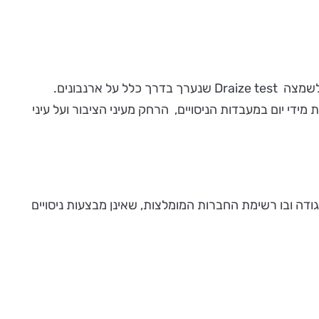
שבוע הזדהות עם בעלי חיים במעבדות הניסויים, יצוין ביום שישי ה-28.4 במיצג יוצא דופן שימחיש על בני אדם, את הניסוי הידוע לשמצה Draize test שנערך בדרך כלל על ארנבונים.
תרחשת מידי יום במעבדות הניסויים, הרחק מעיני הציבור ועל עיני
גודה ובו רשימת החברות המומלצות, שאינן מבצעות ניסויים