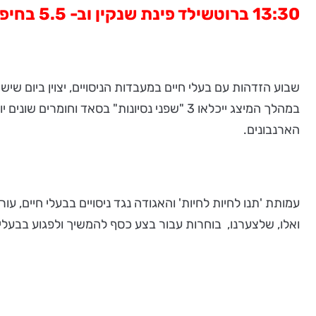
13:30 ברוטשילד פינת שנקין וב- 5.5 בחיפה בשעה 11:00 בהרצל 18 (מול ניו-פארם).
במהלך המיצג ייכלאו 3 "שפני נסיונות" בסאד
הארנבונים.
עמותת 'תנו לחיות לחיות' והאגודה נגד ניסויים בבעלי חיים,
ואלו, שלצערנו, בוחרות עבור בצע כסף להמשיך ולפגוע בבעלי 