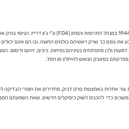
מבדקי דרייז (Draize Test) הונהגו לראשונה בארה"ב בשנת 944
ע את גופם כך שרק ראשיהם בולטים החוצה, ובו הם אינם יכולים ל
 מפרקתם במאבק הנואש להיחלץ מן הסד.
ור אחדות באמצעות סרט דביק, מחדירים את חומרי הבדיקה לפצ
ין נמשכים כדי להכניס לשוק כימיקלים חדשים, שאת השפעתם הס