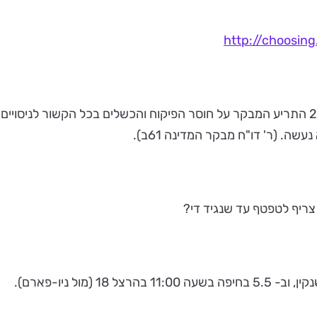
http://choosing.
ראוי לציין כי כבר בדו"ח מבקר המדינה שהתפרסם בשנת 2011 התריע המבקר על חוסר הפיקוח ו
. (ר' דו"ח מבקר המדינה 61ב).
צריף לטפטף עד שנגיד די?