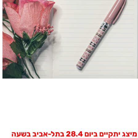
כמה רעל צריף לטפטף עד שנגיד די? שבוע הזדהות עם בעלי חיים במעבדה יצוין בישראל. מיצג יתקיים ביום 28.4 בתל-אביב בשעה