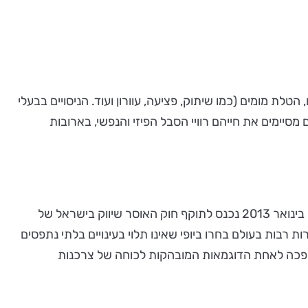
לת מומים (כמו שיתוק, פציעה, עוורון ועוד. הניסויים בבעלי
מסיימים את חייהם רוויי הסבל הפיזי והנפשי, בארובות
ניסויים בבעלי-חיים בתחום הקוסמטיקה אסורים בישראל, אולם חברות העורכות ניסויים כאלו בחו"ל משווקות את מוצריהן בארץ. בינואר 2013 נכנס לתוקף חוק האוסר שיווק בישראל של
ת רבות בעולם בחרו ביופי שאינו תלוי בעינויים בלתי נתפסים
 הפכה לאחת הדוגמאות המובהקות לכוחה של צרכנות