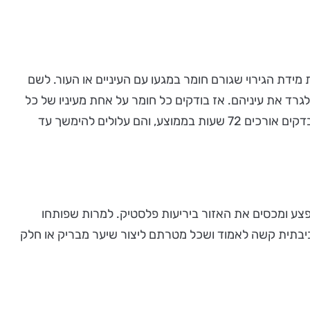
1 במנהל התרופות והמזון (FDA) ע"י ג'ון דרייז. הניסוי בודק את מידת הגירוי שגורם חומר במגעו עם העיניים או העור. לשם
גרד את עיניהם. אז בודקים כל חומר על אחת מעיניו של כל
ארנבון ולאחר מכן מוחזקת העין סגורה. לארנבונים אין מערכת דמעות ולכן מתפתחים בעיניהם נפיחות, כיבים, זיהום ודימום. המבדקים אורכים 72 שעות בממוצע, והם עלולים להימשך עד
ע ומכסים את האזור ביריעות פלסטיק. למרות שפותחו
ביבתית קשה לאמוד ושכל מטרתם ליצור שיער מבריק או חלק