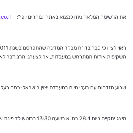
את הרשימה המלאה ניתן למצוא באתר "בוחרים יופי":
co.il
השקיפות אודות המתרחש במעבדות, אך לצערנו הרב דבר לא נעשה
שבוע הזדהות עם בעלי חיים במעבדה יצוין בישראל: כמה רעל 
מיצג יתקיים ביום 28.4 בת"א בשעה 13:30 ברוטשילד פינת שנקין, וב- 5.5 בחיפה בשעה 11:00 בהרצל 18 (מול ניו-פארם).