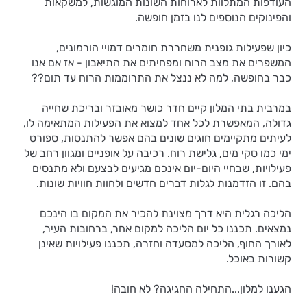
העודפות המתלוות לארוחות השונות המוגשות, למשקאות
והפינוקים הנוספים לנו בזמן חופשה.
כיון שפעילות גופנית משחררת חומרים דמויי הורמונים,
המשפרים את מצב הרוח ומפחיתים את התיאבון - אז אם אנו
כבר בחופשה, למה לא ננצל את התרוממות הרוח עד תום??
במרבית בתי המלון קיים חדר כושר מאובזר ובריכת שחייה
גדולה, המאפשרת לכל אחד למצוא את הפעילות המתאימה לו,
לעיתים מתקיימים חוגים שונים בהם אפשר להתנסות, ספורט
ימי כמו סקי מים, גלישת רוח. רכיבה על אופניים ומגוון רחב של
פעילויות, שבחיי היום-יום אינכם מגיעים לבצעם ולא מתנסים
בהם. זו הזדמנות לגלות דברים חדשים ולחוות חוויות שונות.
הליכה רגלית היא דרך מצוינת להכיר את המקום בו הינכם
נמצאים. תכננו כל יום הליכה למקום אחר, ברחובות העיר,
לאורך החוף, הליכה למסעדה וחזרה, תכננו פעילויות שאינן
קשורות באוכל.
הגענו למלון...התחילה החגיגה? לא חובה!