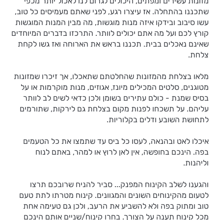
מזונות עשירים ומפתים, היכולים לגרום לנו לאכול יותר מכפי
שתכננו בהתחלה. אז עיצרו רגע, לפני שאתם מעמיסים כל טוב,
עשו סיבוב ובידקו איזה מנות מוגשות, מה מבין המנות המוגשות
קורץ לכם ועל מה אתם יכולים לוותר. התרכזו בדברים המיוחדים
שאינם נאכלים בבית. תכננו בראש את הארוחה ואז גשו לקחת
צלחת.
מלאו בצלחת מהמזונות שהחלטתם שתאכלו, אך זיכרו שמזונות
מטוגנים, סלטים המכילים מיונז, אגוזים, מנות מוקרמות או על
בסיס שמנת - כולם עתירים בשומן ולכן כדאי לשים לב לוותר
עליהם. על תשכחו לפנות מקום בצלחת גם לירקות, שתורמים
לתחושת השובע ודלים בקלוריות.
איכלו לאט ובהנאה, לעסו כל ביס עד שתמצו את כל הטעמים
בפה. הינכם בחופשה, אין לאן לרוץ או למהר, באתם לנוח
וליהנות.
והגענו לשלב הקינוח המפנק... סביר להניח שרובכם תרצו
לטעום מהקינוחים השונים והמגוונים. קינוח מטרתו לתת טעם
טוב ומתוק בפה ולא להשביע את הרעב, ולכן גם טעימה אחת
מכל קינוח תענה על הצורך. בחרו קינוח/שניים אותם הינכם