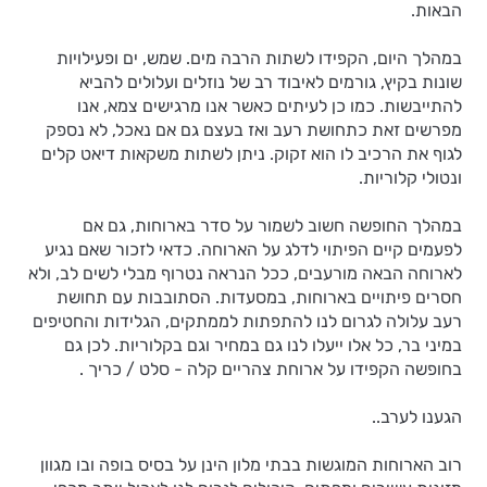
הבאות.
במהלך היום, הקפידו לשתות הרבה מים. שמש, ים ופעילויות
שונות בקיץ, גורמים לאיבוד רב של נוזלים ועלולים להביא
להתייבשות. כמו כן לעיתים כאשר אנו מרגישים צמא, אנו
מפרשים זאת כתחושת רעב ואז בעצם גם אם נאכל, לא נספק
לגוף את הרכיב לו הוא זקוק. ניתן לשתות משקאות דיאט קלים
ונטולי קלוריות.
במהלך החופשה חשוב לשמור על סדר בארוחות, גם אם
לפעמים קיים הפיתוי לדלג על הארוחה. כדאי לזכור שאם נגיע
לארוחה הבאה מורעבים, ככל הנראה נטרוף מבלי לשים לב, ולא
חסרים פיתויים בארוחות, במסעדות. הסתובבות עם תחושת
רעב עלולה לגרום לנו להתפתות לממתקים, הגלידות והחטיפים
במיני בר, כל אלו ייעלו לנו גם במחיר וגם בקלוריות. לכן גם
בחופשה הקפידו על ארוחת צהריים קלה - סלט / כריך .
הגענו לערב..
רוב הארוחות המוגשות בבתי מלון הינן על בסיס בופה ובו מגוון