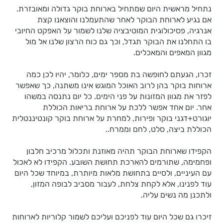
נתחיל מראשית היום שמתחיל בארוחת בוקר גדולה ומאובזרת.
אם נגיע לארוחת הבוקר לאחר שהתעמלנו והוצאנו קצת
אנרגיה, פסיכולוגית המוטיבציה שלנו לשמור על האפקט החיובי
בו התחלנו את הבוקר תגדל, וכך גם כוח הרצון שלנו אל מול
מגוון המאפים והמאכלים.
זכרו, הגעתם לחופשה בת מספר ימים, כלומר, יהיו לכן כמה
ארוחות בוקר בהן לרוב האוכל המוגש אינו משתנה, כך שאפשר
לפזר את מגוון המזונות על פני הימים. כל יום נתנסה במשהו
אחר. יום אחד אפשר ללכת על ארוחת בריאות הכוללת
יוגורט+דגני בוקר ופירות, למחרת על ארוחת בוקר קונטיננטלית
הכוללת ביצה, סלט, לחם וממרח..
הקפידו שארוחת הבוקר תהיה מאוזנת ותכלול מרכיב חלבון
ופחמימה, שתורמים להארכת תחושת השובע. הקפידו לא לאכול
עם העיניים, ולסיים בתחושת מלאות מיותרת, במיוחד שכל היום
עוד לפנינו, אלא לקחת צלחת, לעבור מסביב לבופה המזון,
ולתכנן מה נשים עליה.
זיכרו גם שכל היום עוד לפניכם ועליכם לשמור קלוריות לארוחות