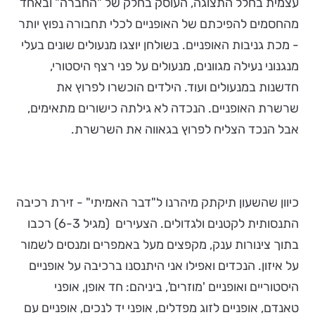
עצמית בחלל התצוגה, העוסק בחלק של "החברה" ובאחד
מהחסמים להפיכתם של האופניים לכלי תחבורה נפוץ יותר
- מכת גניבות האופניים. בשולחן יוצגו מנעולים שונים בעלי
מנגנוני נעילה מגוונים, מנעולים על פני רצף היסטורי,
חדשנות במנעולים ועוד. הילדים הוכשרו לפרוץ את
שרשרת האופניים. הנכדה לא גילתה כישורים מתאימים,
אבל הנכד הצליח לפרוץ בגאווה את השרשרת.
כיוון שהשעון תיקתק מיהרנו ל"דבר האמיתי" - זירת רכיבה
התנסותית לקטנים ולגדולים. הצעירים (מגיל 6-3) רכבו
בתוך צינורות ענק, מקפצים מעל באמפרים ומנסים לשמור
על איזון. הנכדים ואפילו אני היתנסנו ברכיבה על אופניים
היסטוריים ואופניים 'מוזרים', ביניהם: חד אופן, אופני
טאנדם, אופניים לזוג מפדלים, אופני יד לנכים, אופניים עם