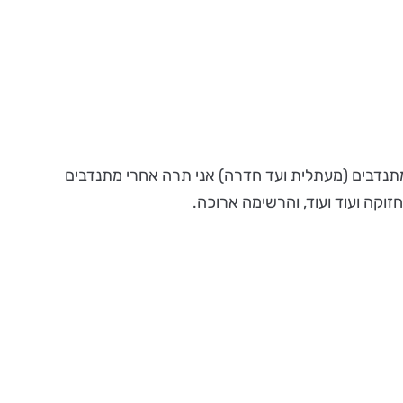
 הארץ (מעל 170). בתפקידי כרכזת מתנדבים (מעתלית ועד חדרה) אני תרה אחרי מתנדבים
זוקה ועוד ועוד, והרשימה ארוכה.