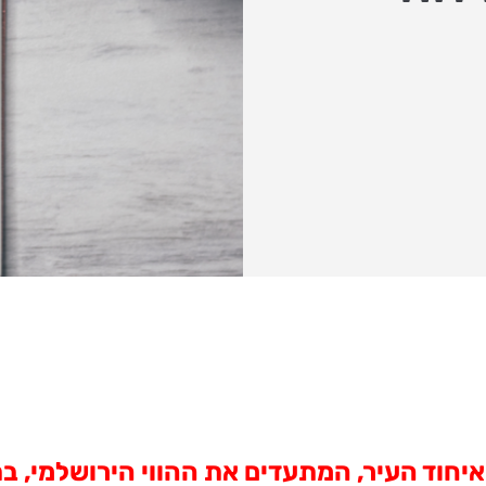
ת צילום מרגשות, לכבוד 50 שנות איחוד העיר, המתעדים את ההו