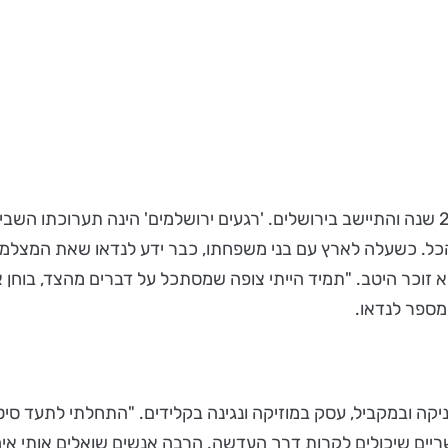
עזרא לנדאו הינו צלם רחוב מוכר, שעלה לארץ מצרפת לפני 29 שנה והתיישב בירושלים. 'רגעים ירוש
 הכל. כשעלה לארץ עם בני משפחתו, כבר ידע לנדאו שאת המצלמה 
 זוכר היטב. "תמיד הייתי צופה שמסתכל על דברים מהצד, בוחן 
 מספר לנדאו.
ה ובמקביל, עסק במוזיקה ונגינה בקלידים. "התחלתי לתעד סיטוא
יים שיכולים לקרות דרך העדשה. הרבה אנשים שואלים אותי איך