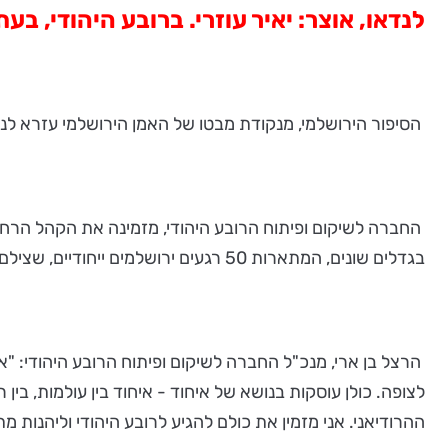
לנדאו, אוצר: יאיר עוזרי. ברובע היהודי, בע
הסיפור הירושלמי, מנקודת מבטו של האמן הירושלמי עזרא לנדא
בגדלים שונים, המתארות 50 רגעים ירושלמים ייחודיים, שצילם האמן עזרא לנדאו. התמונות עוסקות באיחוד, ברגעים ירושלמים מיוחדים, היוצרים חיבורים מעניינים בין עולמות שונים.
הרצל בן ארי, מנכ"ל החברה לשיקום ופיתוח הרובע היהודי: "אנ
לצופה. כולן עוסקות בנושא של איחוד - איחוד בין עולמות, בי
ההרודיאני. אני מזמין את כולם להגיע לרובע היהודי וליהנות