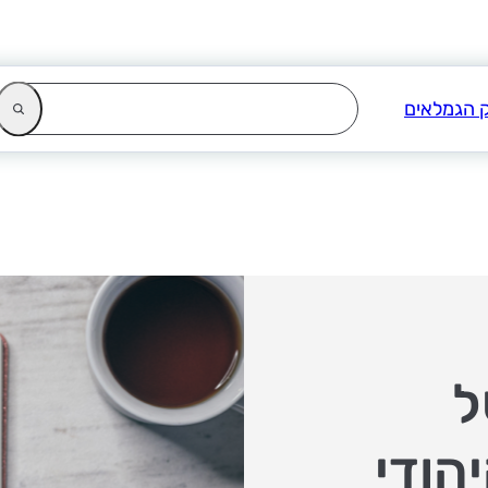
ל
הודי