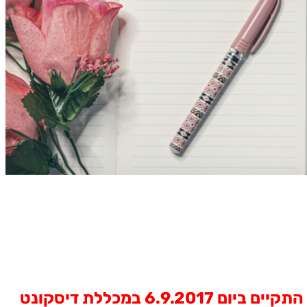
פעילות של ערב זמר מהנה, שכולו אחווה ורעות בין העובדים והגמלאים של בנק דיסקונט, התקיים ביום 6.9.2017 במכללת דיסקונט