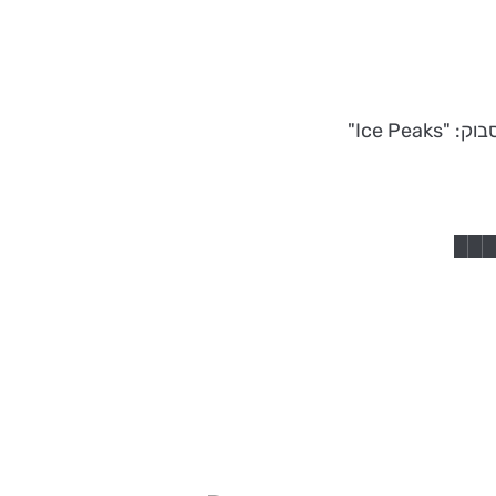
"Ice Peaks"
████