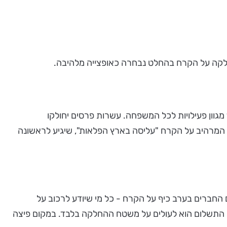
החלקה על הקרח בהחלט נבחרה כאופצייה מלהיבה.
בחג הסוכות השנה נבלה ב Ice Peaks - היכל הקרח של ישראל, המציע החל מיום שישי ה04.10.2017 ועד יום שבת ה- 14.10 מגוון פעילויות לכל המשפחה. עשרות פרסים יחולקו
ם: סדנת החלקה משפחתית, כרטיסיית כניסה, קורס החלקה ליחיד, 20 כרטיסים למופע המרהיב על הקרח "עליסה בארץ הפלאות", שיגיע לראשונה
ה או עם החברים בערב כיף על הקרח - כל מי שיודע לרכוב על
סה. התשלום הוא לעולים על משטח ההחלקה בלבד. במקום פיצה