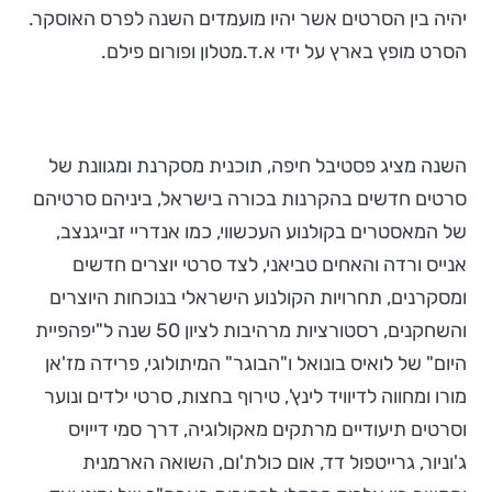
יהיה בין הסרטים אשר יהיו מועמדים השנה לפרס האוסקר.
הסרט מופץ בארץ על ידי א.ד.מטלון ופורום פילם.
השנה מציג פסטיבל חיפה, תוכנית מסקרנת ומגוונת של
סרטים חדשים בהקרנות בכורה בישראל, ביניהם סרטיהם
של המאסטרים בקולנוע העכשווי, כמו אנדריי זבייגנצב,
אנייס ורדה והאחים טביאני, לצד סרטי יוצרים חדשים
ומסקרנים, תחרויות הקולנוע הישראלי בנוכחות היוצרים
והשחקנים, רסטורציות מרהיבות לציון 50 שנה ל"יפהפיית
היום" של לואיס בונואל ו"הבוגר" המיתולוגי, פרידה מז'אן
מורו ומחווה לדיוויד לינץ', טירוף בחצות, סרטי ילדים ונוער
וסרטים תיעודיים מרתקים מאקולוגיה, דרך סמי דייויס
ג'וניור, גרייטפול דד, אום כולת'ום, השואה הארמנית