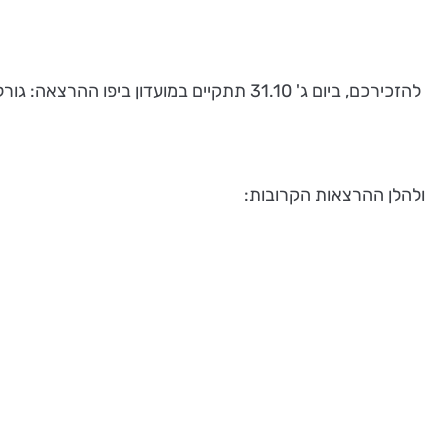
להזכירכם, ביום ג' 31.10 תתקיים במועדון ביפו ההרצאה: גורל סימן ומזל ביהדות. המרצה: שמואל פוירשטיין.
ולהלן ההרצאות הקרובות: