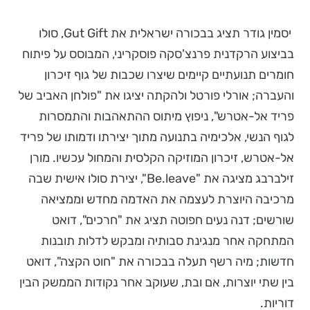
יסמין גודר תציג בבכורה ישראלית את Gut Gift, סולו
בביצוע הרקדנית פרנצ'סקה פוסקריני, המבוסס על פיתוח
חומרים תנועתיים קיימים שיצרו שכבות של גוף זיכרון
והעברה; אורלי פורטל ולהקתה יציגו את "פולחן האביב של
פריד אל-אטרש", ניפוץ מיתוס ההתאהבות והתמסרות
לגוף הנשי, אלכימיה בתנועה מתוך יצירתו ודמותו של פריד
אל-אטרש, זיכרון המוזיקה הקלסית והמחול עכשיו. מורן
זילברבג מציגה את "Be.leave", יצירת סולו אישית שבה
מרכיבה היוצרת לעצמה את האדמה מחדש וממציאה
שורשים; דנה נעים חפוטה תציג את "חרכים", דואט
המתחקה אחר מנגינת סבותיה ומבקש לדלות תובנות
חדשות; מיה רשף תעלה בבכורה את "חוט הקצה", דואט
בין שתי יוצרות, אם ובת, שעוקב אחר נקודות הממשק הבין
דוריות.