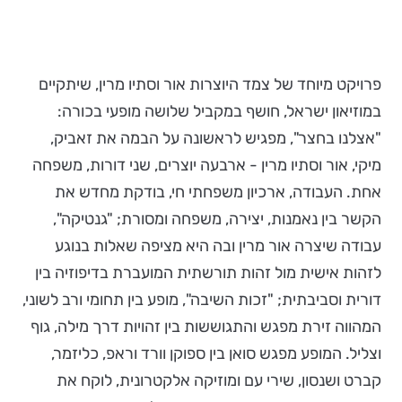
פרויקט מיוחד של צמד היוצרות אור וסתיו מרין, שיתקיים
במוזיאון ישראל, חושף במקביל שלושה מופעי בכורה:
"אצלנו בחצר", מפגיש לראשונה על הבמה את זאביק,
מיקי, אור וסתיו מרין - ארבעה יוצרים, שני דורות, משפחה
אחת. העבודה, ארכיון משפחתי חי, בודקת מחדש את
הקשר בין נאמנות, יצירה, משפחה ומסורת; "גנטיקה",
עבודה שיצרה אור מרין ובה היא מציפה שאלות בנוגע
לזהות אישית מול זהות תורשתית המועברת בדיפוזיה בין
דורית וסביבתית; "זכות השיבה", מופע בין תחומי ורב לשוני,
המהווה זירת מפגש והתגוששות בין זהויות דרך מילה, גוף
וצליל. המופע מפגש סואן בין ספוקן וורד וראפ, כליזמר,
קברט ושנסון, שירי עם ומוזיקה אלקטרונית, לוקח את