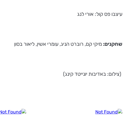
עיצבו פס קול: אורי לנג
שחקנים:
מיקי קם, רוברט הניג, עומרי אשין, ליאור בסון
(צילום: באדיבות יונייטד קינג)