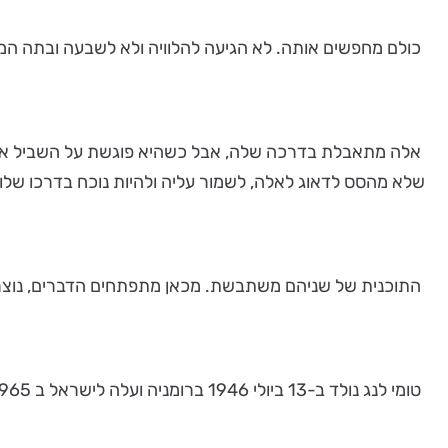
כולם מחפשים אותה. לא הגיעה להלוויה ולא לשבעה ובתה המו
אלה מתאבלת בדרכה שלה, אבל כשהיא פוגשת על השביל את גבי
שלא מהסס לדאוג לאלה, לשמור עליה ולהיות נוכח בדרכו שלו,
התוכנית של שניהם משתבשת. מכאן מתפתחים הדברים, נוצר 
טומי לנג נולד ב-13 ביולי 1946 ברומניה ועלה לישראל ב 1965. הוא במאי קולנוע ישראלי. לפני כן היה מפיק טלוויזיה ואיש עסקים.