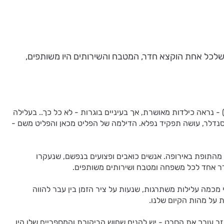
ט "הדרך לאן", החזירה אותי לילדות שלי. גם אני גרתי בדירת 'רכוש נטוש', יחד עם 4 משפחות, שלכל אחת הוקצא חדר, המטבח והשירותים היו משותפים,
נראה כילדות מאושרת, אך בעיניים בוגרות - לא כל כך.. בעלילה
סנדלר, עושה תפקיד נפלא. הדילמה של הפליט מכאן והפליט משם -
פשם מהתופת באירופה. אנשים כואבים ופצועים בנפשם, שנעקרו
חדר אחד לכל משפחה ומטבח ושירותים משותפים.
מכמה עלילות משתרגות, שנעות על ציר הזמן בין עבר להווה
 על מהות הקיום שלנו.
ר עורך את הסרט - יש להניח שחוש הביקורת והמספריים שלו היו