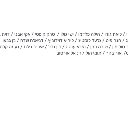
 ליאת גורן / הילה פלדמן / ישי גולן / טרק קופטי / אקי אבני / דוית 
 / חנה פיט / גלעד לוסטיג / ליהיא דוידוביץ / דניאלה שדה / בן גבעון 
ר סולומון / שירה כהן / היבא ערגה / דון נדל / איריס גילת / נעמה קל
ס/ אור בהר / תומי הול / דניאל אורטוב.