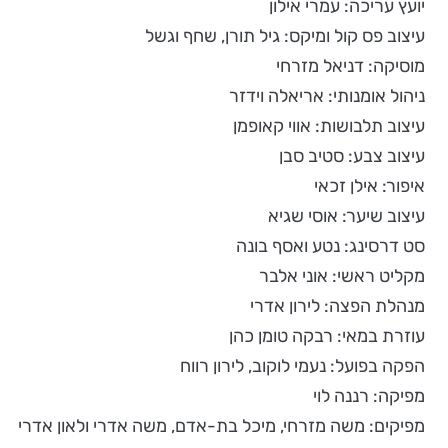
יועץ עריכה: עמרי אילון
עיצוב פס קול ומיקס: גיל תורן, שחף וגשל
מוסיקה: דניאל מזרחי
ניהול אומנותי: אריאלה וידזר
עיצוב תלבושות: אווי קאופמן
עיצוב צבע: סטיב סבן
איפור: אילן זכאי
עיצוב שיער: אוסי שגיא
סט דרסינג: נטע ואסף בונה
מקליט ראשי: אוני אלבר
מנהלת הפצה: לירון אדרי
עוזרת במאי: רבקה טומן כהן
הפקה בפועל: נעמי לוקוב, לירון רווח
מפיקה: רננה לוי
מפיקים: משה מזרחי, מיכל בת-אדם, משה אדרי ולאון אדרי