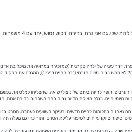
מיכל בת אדם, שביימה את הסר
 דרך עיניה של ילדה סקרנית (שמזכירה במראיה את מיכל בת אדם) - 
? לא ממש ברור. משה מזרחי ("כל החיים לפניו"), המגלם את תפקיד ה
דייריו הערבים, הופך להיות ביתם של ניצולי שואה, שהצליחו למלט את נ
קיום היומיומיים. בגלל מצוקת הדיור גרות כמה משפחות בדירה אחת, 
הם נאחזים בחלומות לחיים חדשים ובעיקר משוועים לאהבה. הסרט בנוי 
סי סיפורים וקרעי חיים לסיפור עלילת הסרט, ותוך כדי גם מעלה תהיות
 שלה - גם כותבת, גם מביימת, לעיתים משחקת וגם עורכת. לו היה ז