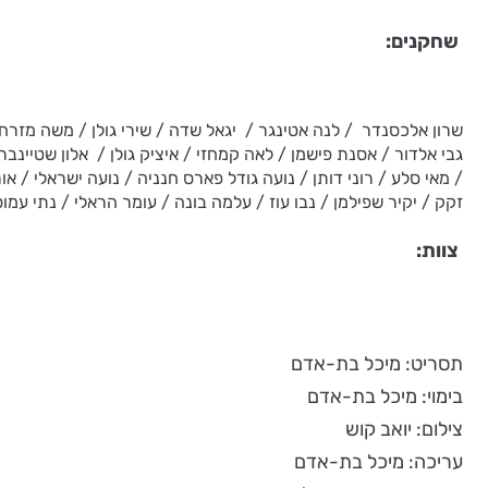
שחקנים:
שרון אלכסנדר / לנה אטינגר / יגאל שדה / שירי גולן / משה מזרחי /
גבי אלדור / אסנת פישמן / לאה קמחזי / איציק גולן / אלון שטיינברג
/ מאי סלע / רוני דותן / נועה גודל פארס חנניה / נועה ישראלי / או
זקק / יקיר שפילמן / נבו עוז / עלמה בונה / עומר הראלי / נתי עמו
צוות:
תסריט: מיכל בת-אדם
בימוי: מיכל בת-אדם
צילום: יואב קוש
עריכה: מיכל בת-אדם