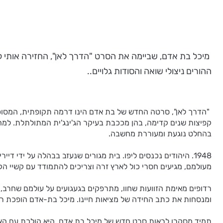
ההורים ניצולי שואה והסודות גלויים..
"הדרך לאן", סרטה החדש של בת אדם הינו דרמה תקופתית, המסופרת
קפיצות שנים קדימה, בהן מככבת בעיקר הג'ינג'ית המתולתלת. למה
בהחלט נוגעת ומעוררת מחשבה.
1948. היהודים נכנסים ליפו. בית מגורים שנעזב בבהלה על ידי 
מעולמם, מגיעים חסרי כול לארץ זרה וצריכים להתמודד עם קשיי ה
רדופים מאימת הזוועות שחוו, מתרפקים בגעגועים על עולמם שחרב, 
ומנסחות את כתב החידה של מציאות חיינו. מיכל בת-אדם הופכת רסי
תמיד מסקרן לראות סרט חדש של מיכל בת אדם. היא הולכת עם האמת