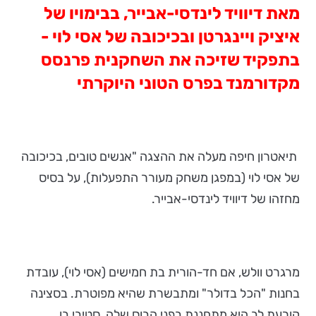
מאת דיוויד לינדסי-אבייר, בבימויו של
איציק ויינגרטן
ובכיכובה של אסי לוי -
בתפקיד שזיכה את השחקנית פרנסס
מקדורמנד בפרס הטוני היוקרתי
תיאטרון חיפה מעלה את ההצגה "אנשים טובים, בכיכובה
של אסי לוי (במפגן משחק מעורר התפעלות), על בסיס
מחזהו של דיוויד לינדסי-אבייר.
מרגרט וולש, אם חד-הורית בת חמישים (אסי לוי), עובדת
בחנות "הכל בדולר" ומתבשרת שהיא מפוטרת. בסצינה
קורעת לב היא מתחננת בפני הבוס שלה, סטיבי בן