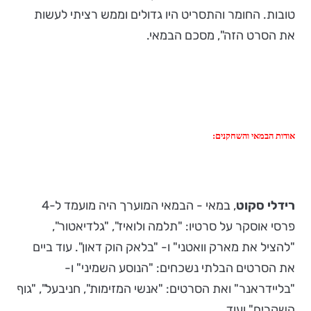
טובות. החומר והתסריט היו גדולים וממש רציתי לעשות
את הסרט הזה", מסכם הבמאי.
אודות הבמאי והשחקנים:
רידלי סקוט
, במאי - הבמאי המוערך היה מועמד ל-4
פרסי אוסקר על סרטיו: "תלמה ולואיז", "גלדיאטור",
"להציל את מארק וואטני" ו- "בלאק הוק דאון". עוד ביים
את הסרטים הבלתי נשכחים: "הנוסע השמיני" ו-
"בליידראנר" ואת הסרטים: "אנשי המזימות", חניבעל", "גוף
השקרים" ועוד.