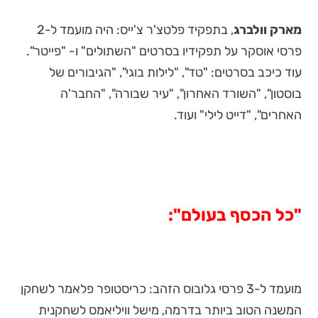
מארק וולברג
, בתפקיד פלטצ'ר צ'ייס: היה מועמד ל-2
פרסי אוסקר על תפקידיו בסרטים "השתולים" ו- "פייטר".
עוד כיכב בסרטים: "טד", "לילות בוגי", "הגיבורים של
בוסטון", "השורד האחרון", "עיר שבורה", "החבר'ה
האחרים", "דייט לילי" ועוד.
"כל הכסף בעולם":
מועמד ל-3 פרסי גלובוס הזהב: כריסטופר פלאמר לשחקן
המשנה הטוב ביותר בדרמה, מישל וויליאמס לשחקנית