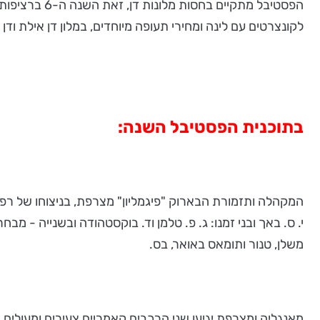
הפסטיבל מתקי
לקונצרטים עם לינה ומחירי תעופה מיוחדים, במלון דן אילת ודן
בתוכנית הפסטיבל השנה:
המקהלה ותזמורת הבארוק "פיגמליון" מצרפת, בניצוחו של רפא
י. ס. באך ובני זמנו: ג. פ. טלמן וד. בוקסטהודה ובשנייה - מ
משלן, טנור ותומאס באואר, בס.
מאנגליה ומצרפת יגיעו שני הרכבים קאמריים צעירים ומעולים