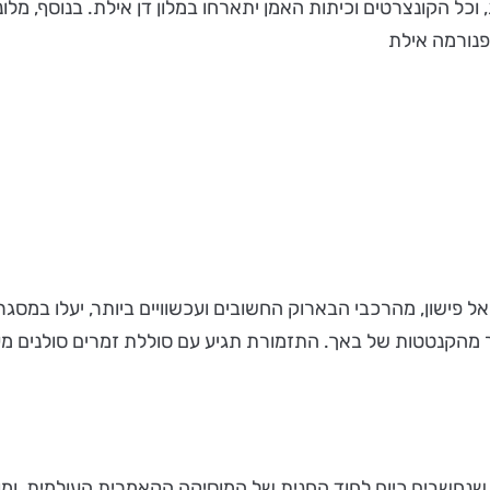
ים בחסות מלונות דן, זאת השנה ה-6 ברציפות, וכל הקונצרטים וכיתות האמן יתארחו במלון 
 פנורמה אילת
ל פישון, מהרכבי הבארוק החשובים ועכשוויים ביותר, יעלו במס
בחר מהקנטטות של באך. התזמורת תגיע עם סוללת זמרים סולנים מעול
, שנחשבים כיום לחוד החנית של המוסיקה הקאמרית העולמית, ומו