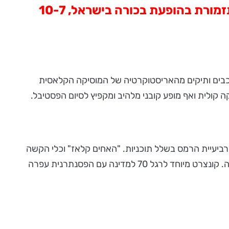
במסגרתו יופיעו מיטב המוסיקאים ובהם גם אנסמבל פיגמליון, בהרכב מלא של מקהלה ותזמורת בהופעת בכורה בישראל, 10-7
פה, לצד כוכבים ותיקים מהאריסטוקרטיה של המוסיקה הקלאסית
ה קולית ואף מופע קובני מלהיב ומקפיץ לסיום הפסטיבל.
 רביעיית הרמס בשלל תוכניות. "האחים קלאז" וכלי הקשה
קובניים בתוכנית Mozart meets Cuba. דניאל צ'ובנו, זוכה המקום השני בתחרות רובינשטיין. שלישיית הפסנתר "בוש" מאנגליה. קונצרט מיוחד לרגל 70 למדינה עם הפסנתרנית עפרה