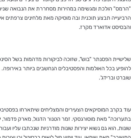
"הרמס" הולכת ומגשימה במהירות מסחררת את הנבואה שניתנה
הרביעייה תבצע תוכנית ובה מוסיקה מאת מלחינים צרפתים אימפ
והבסיסט אדוארד מקרז.
שלישיית הפסנתר "בוש", שזוכה לביקורות מדהמות בשל הסינכר
שוברט וברידג'.
בתערוכה" מאת מוסורגסקי. זמר הטנור הדגול, מארק פדמור, י
שונות, הוא גם נשוא יצירות שונות מודרניות שנכתבו עליו ועבו
המשורר" מאת שומאן. עוד יופיע פול לואיס ברסיטל ובו יצירות 