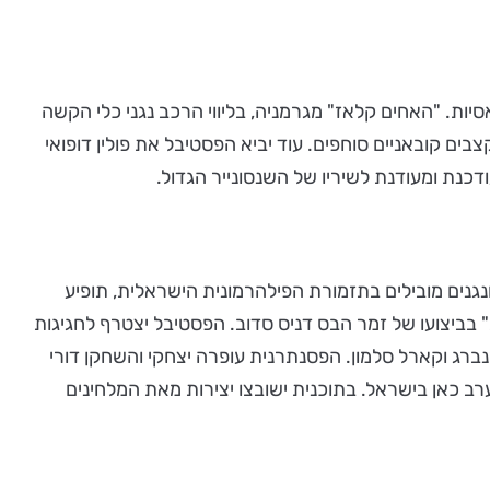
סיות. "האחים קלאז" מגרמניה, בליווי הרכב נגני כלי הקשה
Mozart Meet" ובה מוסיקה מאת מוצרט בשילוב מקצבים קובאניים סוחפים. עוד יביא הפסטיבל את פולין דופואי
כנת ומעודנת לשיריו של השנסונייר הגדול.
נגנים מובילים בתזמורת הפילהרמונית הישראלית, תופיע
 "שירים ומחולות של מוות" בביצועו של זמר הבס דניס סדוב. הפסטיבל יצטרף לחגיגות
רנברג וקארל סלמון. הפסנתרנית עופרה יצחקי והשחקן דורי
ערב כאן בישראל. בתוכנית ישובצו יצירות מאת המלחינים