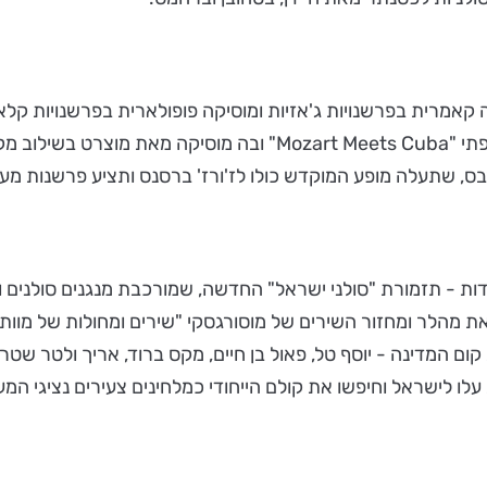
ה קאמרית בפרשנויות ג'אזיות ומוסיקה פופולארית בפרשנויות קלא
מקובה, יציגו את תוכניתם האחרונה שזכתה בפרס האקו הצרפתי "s Cuba
, שתעלה מופע המוקדש כולו לז'ורז' ברסנס ותציע פרשנות מעוד
חדות - תזמורת "סולני ישראל" החדשה, שמורכבת מנגנים סולנים ו
ונה באילת בתכנית מפוארת במרכזה סימפוניה מס' 1 מאת מהלר ומחזור השירים של מוסורגסקי
 קום המדינה - יוסף טל, פאול בן חיים, מקס ברוד, אריך ולטר שט
עלו לישראל וחיפשו את קולם הייחודי כמלחינים צעירים נציגי המ