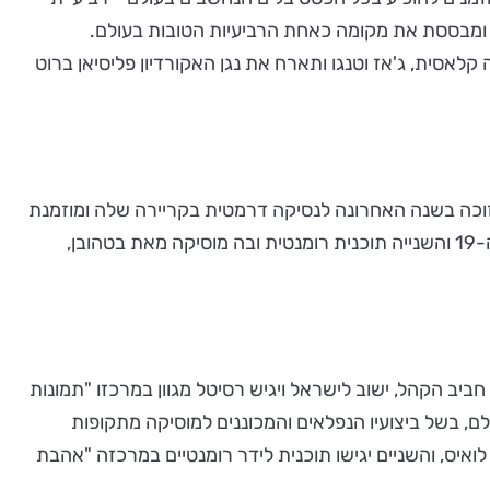
 ומבססת את מקומה כאחת הרביעיות הטובות בעולם.
לאסית, ג'אז וטנגו ותארח את נגן האקורדיון פליסיאן ברוט
 זוכה בשנה האחרונה לנסיקה דרמטית בקריירה שלה ומוזמנת
להופיע בכל האולמות והפסטיבלים הנחשבים ביותר באירופה. השלישייה תבצע שתי תוכניות, בראשונה מוסיקה צ'כית מהמאה ה-19 והשנייה תוכנית רומנטית ובה מוסיקה מאת בטהובן,
אים הצעירים והמצליחים שיתארחו בפסטיבל, דניאל צ'ובנו, זוכה המקום השני בתחרות רובינשטיין 2017 ופרס חביב הקהל, ישוב לישראל ויגיש רסיטל מגוון במרכזו "תמונות
, בשל ביצועיו הנפלאים והמכוננים למוסיקה מתקופות
 לואיס, והשניים יגישו תוכנית לידר רומנטיים במרכזה "אהבת