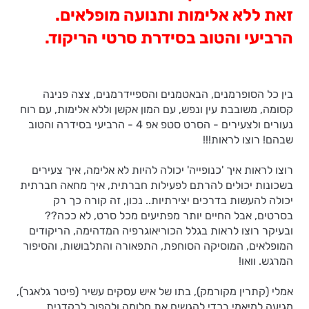
זאת ללא אלימות ותנועה מופלאים.
הרביעי והטוב בסידרת סרטי הריקוד.
בין כל הסופרמנים, הבאטמנים והספיידרמנים, צצה פנינה
קסומה, משובבת עין ונפש, עם המון אקשן וללא אלימות, עם רוח
נעורים ולצעירים - הסרט סטפ אפ 4 - הרביעי בסידרה והטוב
שבהם! רוצו לראות!!!
רוצו לראות איך 'כנופייה' יכולה להיות לא אלימה, איך צעירים
בשכונות יכולים להרתם לפעילות חברתית, איך מחאה חברתית
יכולה להעשות בדרכים יצירתיות.. נכון, זה קורה כך רק
בסרטים, אבל החיים יותר מפתיעים מכל סרט, לא ככה??
ובעיקר רוצו לראות בגלל הכוריאוגרפיה המדהימה, הריקודים
המופלאים, המוסיקה הסוחפת, התפאורה והתלבושות, והסיפור
המרגש. וואו!
אמלי (קתרין מקורמק), בתו של איש עסקים עשיר (פיטר גלאגר),
מגיעה למיאמי בכדי להגשים את חלומה ולהפוך לרקדנית