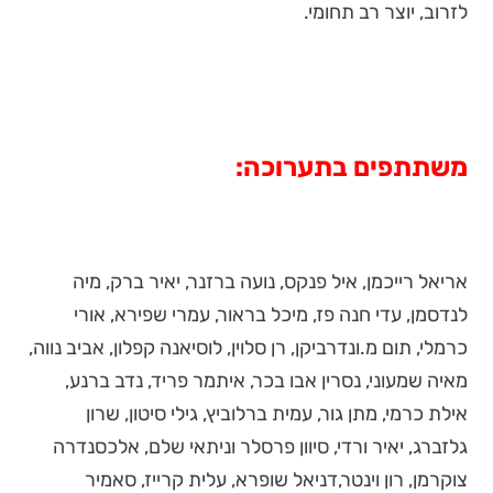
לזרוב, יוצר רב תחומי.
משתתפים בתערוכה:
אריאל רייכמן, איל פנקס, נועה ברזנר, יאיר ברק, מיה
לנדסמן, עדי חנה פז, מיכל בראור, עמרי שפירא, אורי
כרמלי, תום מ.ונדרביקן, רן סלוין, לוסיאנה קפלון, אביב נווה,
מאיה שמעוני, נסרין אבו בכר, איתמר פריד, נדב ברנע,
אילת כרמי, מתן גור, עמית ברלוביץ, גילי סיטון, שרון
גלזברג, יאיר ורדי, סיוון פרסלר וניתאי שלם, אלכסנדרה
צוקרמן, רון וינטר,דניאל שופרא, עלית קרייז, סאמיר