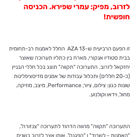
לזרוב, מפיק: עמרי שפירא. הכניסה
חופשית!
זו הפעם הרביעית ש-AZA 13 החלל לאמנות רב-תחומית
בבית סטודיו אנקורי, מארח בין כתליו תערוכה שאוצר
יחזקאל לזרוב. התערוכה "תקווה" תוצג בכל חללי הבניין
(כ-20 חללים) ותכלול עבודות של אמנים מדיסציפלינות
שונות כגון: צילום, ציור, Performance, מיצב, מוזיקה,
מחול, וידאו וקולנוע.
התערוכה "תקווה" מהווה הדהוד לתערוכה "צנזורה",
"האמנות - לשרוד" ו "הפגנה", אותן אצר לזרוב בשנים