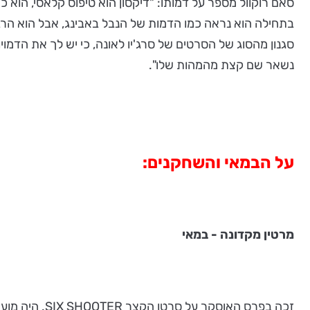
סאם רוקוול מספר על דמותו: "דיקסון הוא טיפוס קלאסי, הוא כ
בתחילה הוא נראה כמו הדמות של הנבל באבינג, אבל הוא הרב
סגנון מהסוג של הסרטים של סרג'יו לאונה, כי יש לך את הדמו
נשאר שם קצת מהמהות שלו".
על הבמאי והשחקנים:
מרטין מקדונה - במאי
זכה בפרס האוסקר על סרטו הקצר SIX SHOOTER. היה מועמד לפרס האוסקר על התסריט לסרט "ברוז'". עוד ביים את הסרט "שבעה פסיכופטים".