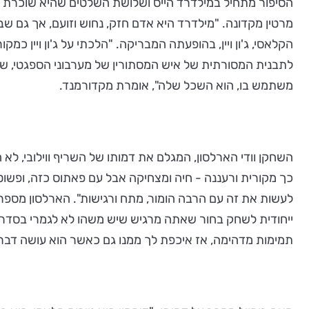
הסיפור מתחיל במילדרד הייס ושלושת השלטים שהיא שוכרת ב
מרטין מקדונה. "מילדרד היא אדם חזק, נחוש וזועם, אך גם שבו
הקלאסי, ג'ון ויין, בהופעתה המבריקה. "הלכתי על ג'ון ויין
לתבנית המסורתית של איש המסתורין של מערבוני הספגטי, ש
משתמש בו, הוא השכל שלה", אומרת מקדורמנד.
השחקן וודי הארלסון, המגלם את דמותו של השריף ווילובי, לא
כך מקורית ורעננה - חיה ומצחיקה אבל עם פאתוס כזה, ופשוט
לעשות את זה עם הרבה הומור, מתח ורגישות". הארלסון מספר ע
ייחודית לשחק בחור שאתה מרגיש שיש משהו לא לגמרי בסדר אי
תמימות מדהימה, אז איכפת לך ממנו גם כאשר הוא עושה דברים