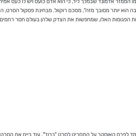
מו הממזר אדמונד שבמלך ליר, כי הוא אדם כועס ויש לו כעס אמית
ה הוא יותר מסובך מזה", מסכם רוקוול. מבחינת פסקול הסרט, 
יות הפגומות האלו, שמחפשות את הצדק שלהן בעולם חסר רחמים", ה