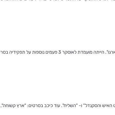
טים: "מיסיסיפי בוערת", "כמעט מפורסמים" ו-"ארץ קרה".
לארי פלינט האיש והסקנדל" ו- "השליח". עוד כיכב בסרטים: "ארץ קשו