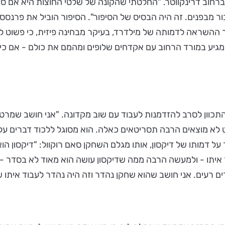
רחוב דרינקווטר. "החלטתי שהקונה של שלטי החוצות היא אם סו
ר מבפנים. זה היה הבסיס של ​​הסיפור". הסיפור הוביל את פרנסס
 כמקור ההשראה לדמותה של מילדרד, בעיקר מבחינה פיזית, כי פשו
מגיע במורד הרחוב עם אקדחים שלופים ומהמם את כולם - אם כ
 התכוון לסרב להזדמנות לעבוד עם שוב מקדונה. "אני חושב שמרטי
 לא מוצאים הרבה תסריטאים כאלה. הוא מסוגל ללכוד דברים על 
ל דמותו של דיקסון, אותו מגלם השחקן סאם רוקוול: "דיקסון הו
תו - ולמעשה הרבה ממה שדיקסון עושה הוא מאוד לא בסדר - אבל
 רעים. אני חושב שהוא שחקן נהדר וזה היה נהדר לעבוד איתו ש