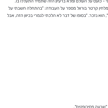
י - כועס על העולם ומלא ברעיון הזה שתמיד התעללו בו.
המלחין קרטר בורוול מספר על העבודה: "בהתחלה חשבתי על
וא נזכר. "בסופו של דבר לא הלכתי לגמרי בכיוון הזה, אבל