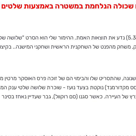
ם שכולה הנלחמת במשטרה באמצעות שלטים ו
הלילה (א' 4.3.2018) מתקיים טקס האוסקר ומחר בבוקר (ב' 5.3) נדע את תוצאות האמת. ההימו
ק, משחק מהפנט של השחקנית הראשית ושחקני המישנה.. בקיצור -
ת שנונה, שהתסריט שלו והבימוי הם של זוכה פרס האוסקר מרטין
סס מקדורמנד) נוקטת בצעד נועז - שוכרת שלושה שלטי ענק המוצ
ערץ של העיירה. כאשר סגנו (סם רוקוול), גבר שעדיין נאחז בסינר