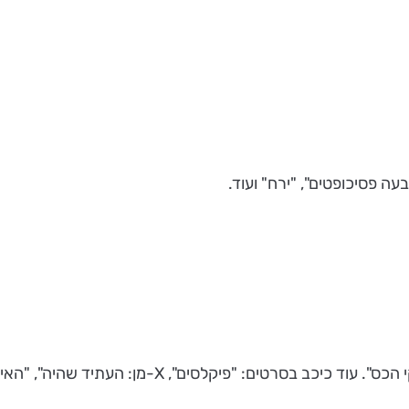
בעה פסיכופטים", "ירח" ועוד.
", X-מן: העתיד שהיה", "האיש הכי כועס בברוקלין" ועוד.