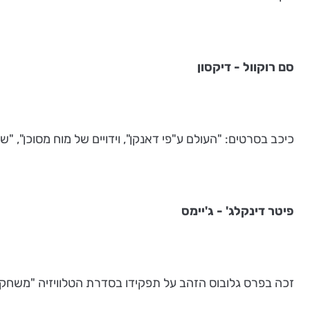
סם רוקוול - דיקסון
כיכב בסרטים: "העולם ע"פי דאנקן", וידויים של מוח מסוכן", "ש
פיטר דינקלג' - ג'יימס
זכה בפרס גלובוס הזהב על תפקידו בסדרת הטלוויזיה "משחקי הכס". עוד כיכב בסרטים: "פיקלסים