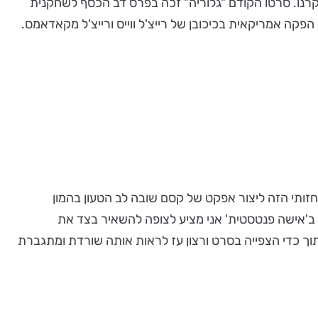
וקרנו. סרטו הקודם "גלוריה" זכה בפרס דב הכסף לשחקנית
חזותי הזה ליצור אפקט של קסם שובה לב הטעון בהמון
 ב'אישה פנטסטית' אני מציע לצופה להשאיר בצד את
ך כדי הצפייה בסרט ורצון עז לראות אותה שורדת ומתגברת