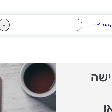
ישה
ן