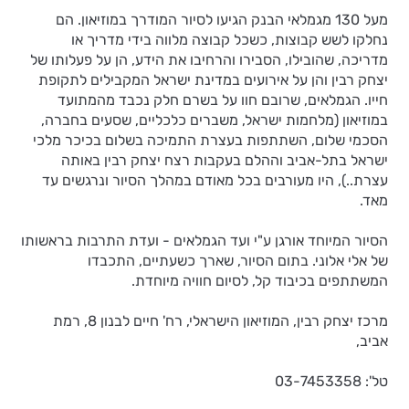
מעל 130 מגמלאי הבנק הגיעו לסיור המודרך במוזיאון. הם
נחלקו לשש קבוצות, כשכל קבוצה מלווה בידי מדריך או
מדריכה, שהובילו, הסבירו והרחיבו את הידע, הן על פעלותו של
יצחק רבין והן על אירועים במדינת ישראל המקבילים לתקופת
חייו. הגמלאים, שרובם חוו על בשרם חלק נכבד מהמתועד
במוזיאון (מלחמות ישראל, משברים כלכליים, שסעים בחברה,
הסכמי שלום, השתתפות בעצרת התמיכה בשלום בכיכר מלכי
ישראל בתל-אביב וההלם בעקבות רצח יצחק רבין באותה
עצרת..), היו מעורבים בכל מאודם במהלך הסיור ונרגשים עד
מאד.
הסיור המיוחד אורגן ע"י ועד הגמלאים - ועדת התרבות בראשותו
של אלי אלוני. בתום הסיור, שארך כשעתיים, התכבדו
המשתתפים בכיבוד קל, לסיום חוויה מיוחדת.
מרכז יצחק רבין, המוזיאון הישראלי, רח' חיים לבנון 8, רמת
אביב,
טל': 03-7453358