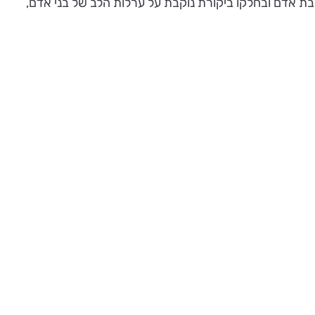
בת אדם ובחלקו ביקורת נוקבת על ערלות הלב של בני אדם,