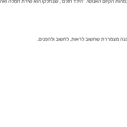
מהות הקיום האנושי. "הילד חולם", שבחלקו הוא שירת חמלה ואה
הצגה מצמררת שחשוב לראות, לחשוב ולהפנים.