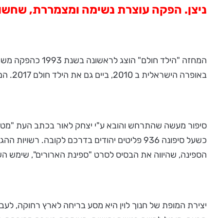
ניצן. הפקה עוצרת נשימה ומצמררת, שחשוב
המחזה "הילד חול
באופרה הישראלית ב 2010, ביים גם את הילד חולם 2017. המחזאי חנוך לוין, כדרכו, אקטואלי גם היום יותר מתמיד.
כשעל סיפונה 936 פליטים יהודים בדרכם לקובה.
הספינה, שהיווה את הבסיס לסרט "ספינת הארורים", שימש הש
יצירת המופת של חנוך לוין היא מסע בריחה לארץ רחוקה, לעבר 