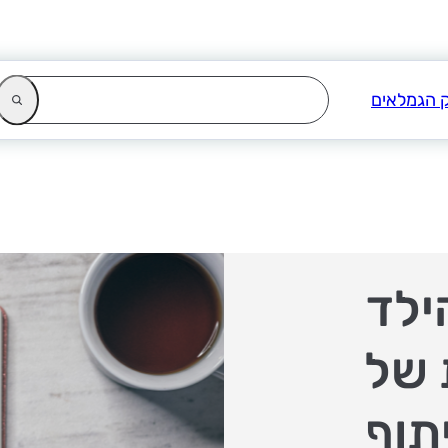
ילד
 של
תוף