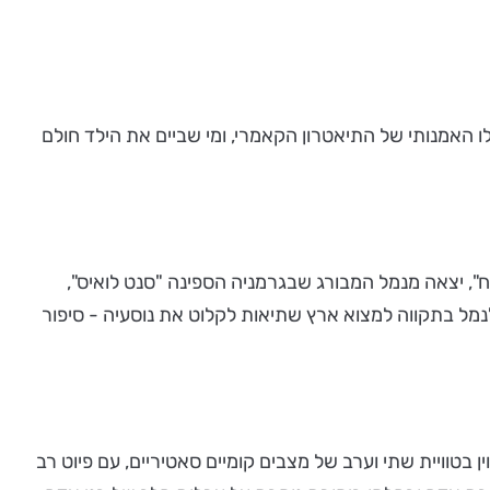
. עמרי ניצן, מנהלו האמנותי של התיאטרון הקאמרי, ומי שביים את הילד חולם
193, בעקבות מאורעות הדמים של "ליל הבדולח", יצאה מנמל המבורג שבגרמניה הספינה "סנט לואיס",
מנמל לנמל בתקווה למצוא ארץ שתיאות לקלוט את נוסעיה - סיפור
 בטוויית שתי וערב של מצבים קומיים סאטיריים, עם פיוט רב