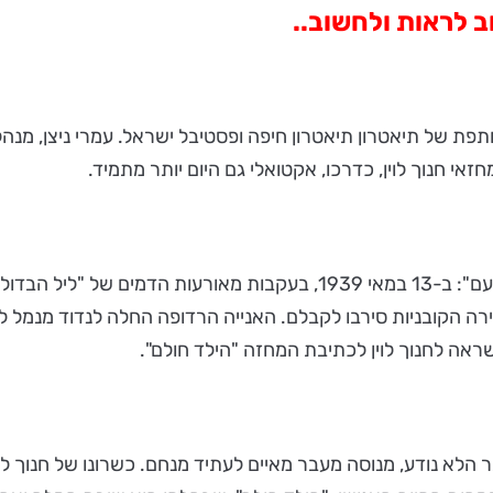
 לראות ולחשוב..
ם" הוצג לראשונה בשנת 1993 כהפקה משותפת של תיאטרון תיאטרון חיפה ופסטיבל ישראל
סיפור מעשה שהתרחש והובא ע"י יצחק לאור בכתב העת "מטעם": ב-13 במאי 9
 רשויות ההגירה הקובניות סירבו לקבלם. האנייה הרדופה החלה לנדוד 
ראה לחנוך לוין לכתיבת המחזה "הילד חולם".
הלא נודע, מנוסה מעבר מאיים לעתיד מנחם. כשרונו של חנוך לוין