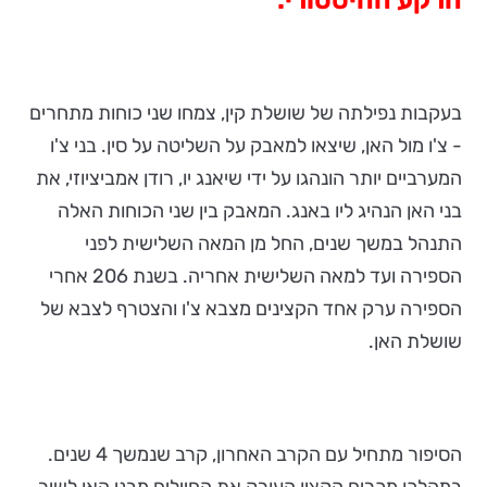
בעקבות נפילתה של שושלת קין, צמחו שני כוחות מתחרים
- צ'ו מול האן, שיצאו למאבק על השליטה על סין. בני צ'ו
המערביים יותר הונהגו על ידי שיאנג יו, רודן אמביציוזי, את
בני האן הנהיג ליו באנג. המאבק בין שני הכוחות האלה
התנהל במשך שנים, החל מן המאה השלישית לפני
הספירה ועד למאה השלישית אחריה. בשנת 206 אחרי
הספירה ערק אחד הקצינים מצבא צ'ו והצטרף לצבא של
שושלת האן.
הסיפור מתחיל עם הקרב האחרון, קרב שנמשך 4 שנים.
במהלכו מכריח הקצין העורק את החיילים מבני האן לשיר