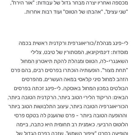
מכספה ואחריו יצרה מבחר גדול של עבודות: "אור הירח",
"שני עצים", "אהבתו של הטווס" ועוד רבות אחרות.
לי-פינג מנהלת/כוריאוגרפית ורקדנית ראשית בכמה
מוסדות: דינמיקיונאן, המסתורין של טיבט, צלילי
השאנגרי-לה, הטווס ומנהלת להקת תיאטרון המחול
"תחת מצור". הופעותיה הוכתרו בפרסים רבים, בהם פרס
הזהב למחול סיני קלאסי במאה העשרים, מהפרסים
הבולטים במכון המחול באוסקה. לי-פינג זכתה בפרסים
הבאים: הריקוד הלירי הטוב ביותר, הרקדנית הטובה ביותר,
הכוריאוגרפיה הטובה ביותר, עיצוב התלבושות הטוב ביותר
וההופעה הטובה ביותר - פרס שהוענק לה בטקס פרסי
הלוטוס הרביעי. כאמנית רב תחומית היא כתבה, ביימה
והופיעה בסרט "ציפור השמש”, שזכה בפרס הגדול של