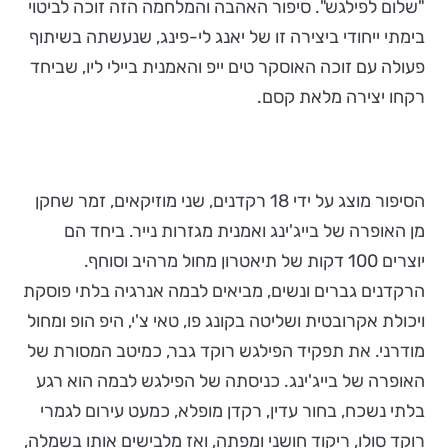
"שלום לפילגש". סיפור האהבה והמלחמה הזה זוכה לביטוי
בימתי ייחודי ביצירה זו של יאנג לי-פינג, שנעשתה בשיתוף
פעולה עם זוכה האוסקר טים ייפ והאמנית ביילי ליו, שביחד
רקחו יצירה מלאת קסם.
הסיפור מוצג על ידי 18 רקדנים, שני מוזיקאים, זמר שחקן
מן האופרה של בייג'ינג ואמנית מגזרות נייר. ביחד הם
יוצרים 100 דקות של תיאטרון מחול מרהיב וסוחף.
הרקדנים גברים ונשים, מביאים לבמה אנרגיה בלתי פוסקת
ויכולת אקרובטית ושליטה בקונג פו, טאי צ'י, היפ הופ ומחול
מודרני. את תפקיד הפילגש רוקד גבר, כמיטב המסורת של
האופרה של בייג'ינג. כניסתה של הפילגש לבמה הוא רגע
בלתי נשכח, בחור עדין, רקדן מופלא, כמעט עירום לגמרי
רוקד סולו, ריקוד חושני ומפתה, ואז מלבישים אותו בשמלה,