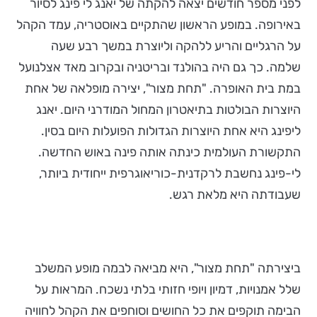
לפני מספר חודשים יצאה להקתה של יאנג לי פינג לסיור
באירופה. במופע הראשון שהתקיים באוסטריה, עמד הקהל
על הרגליים והריע ללהקה וליוצרת במשך רבע שעה
שלמה. כך גם היה בהולנד ובריטניה ובקרוב מאד אצלנועל
במת בית האופרה. "תחת מצור", יצירה מופלאה של אחת
היוצרות הבולטות בתיאטרון המחול המודרני היום. יאנג
ליפינג היא אחת היוצרות הגדולות הפועלות היום בסין.
התקשורת העולמית כינתה אותה פינה באוש החדשה.
לי-פינג נחשבת לרקדנית-כוריאוגרפית ייחודית ביותר,
שעבודתה היא מלאת רגש.
ביצירתה "תחת מצור", היא מביאה לבמה מופע המשלב
שלל אמנויות, דמיון ויופי חזותי בלתי נשכח. המראות על
הבימה תוקפים את כל החושים וסוחפים את הקהל לחוויה