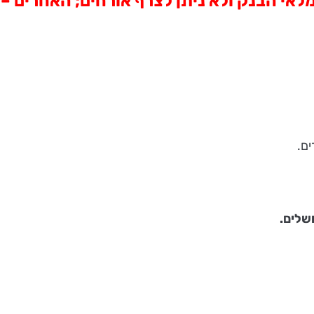
מלאי הבנק ולא ניתן לצרף אורחים; האחרים – 
ושלים.