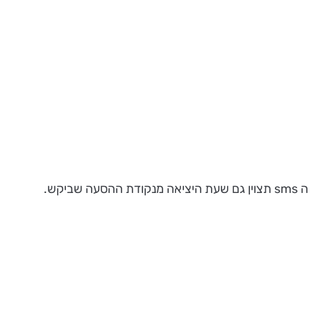
. עד יום שלישי יקבלו הגמלאים שהזמינו לנשף אביב הודעת sms המאשרת את השתתפותם בנשף. מי שביקש הסעה, בהודעת ה sms תצוין גם שעת היציאה מנקודת ההסעה שביקש.