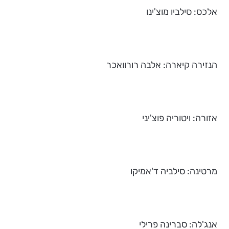
אלכס: סילביו מוצ'ינו
הנזירה קיארה: אלבה רורוואכר
אזורה: ויטוריה פוצ'יני
מרטינה: סילביה ד'אמיקו
אנג'לה: סברינה פרילי