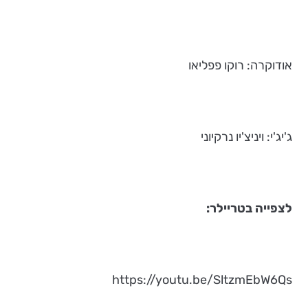
אודוקרה: רוקו פפליאו
ג'יג'י: ויניצ'יו נרקיוני
לצפייה בטריילר:
https://youtu.be/SltzmEbW6Qs