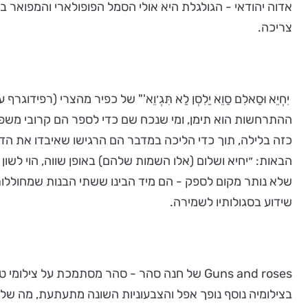
אדוה יהודאי - הגולגלת היא אולי הסמל הפופולארי והמפואר ביו
צריכה.
יִחְיֵא וּסַאלִם סַוֵא יַלִסְן לַא תִּגְ׳וֵא'" של כפיר מהצרי
ההתרחשות הוא תימן, ומי שנכח שם כדי לספר הם קרובי משפחה
כזה בלילה, תוך כדי הליכה במדבר הם הרגישו שאיבדו את הדר
הבאות: ״יחיא ושלום (אלו השמות שלהם) באופן שווה, הוי לש
שלא נותר מקום לספק - הם מיד הבינו ששתי הבנות שמחוללות מ
שידוע בסגולותיו לשמירה.
Guns and roses של חנה סהר - סהר מסתמכת על 
בצילומיה נוסף נופך אפל והצבעוניות השונה מתעתעת, מה של