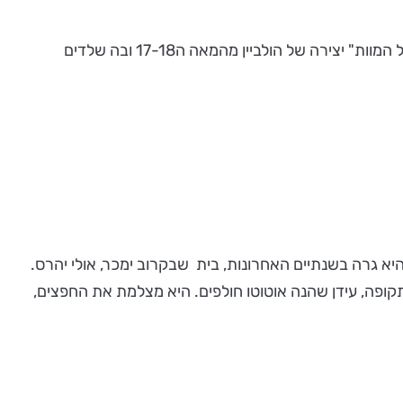
"מחול האקסיות" של אסי משולם - אסי מרבה לעסוק בגולגלות כי הוא חושב שהן יפות ותמיד מחייכות. היצירה מבוססת על "מחול המוות" יצירה של הולביין מהמאה ה17-18 ובה שלדים
ית, בית בו היא גרה בשנתיים האחרונות, בית שבקרוב ימכר, אולי יהרס.
תקופה, עידן שהנה אוטוטו חולפים. היא מצלמת את החפצים,