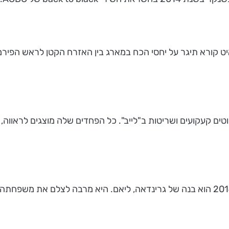
צועים. זלאיט קורא תיגר על יחסי הכח במארג בין האזרח הקטן לראש 
טבע דומם של זואי גרינדאה - הילד המופיע בצילום שנוצר ב2014 הוא בנה של גרינדאה, ליאם.