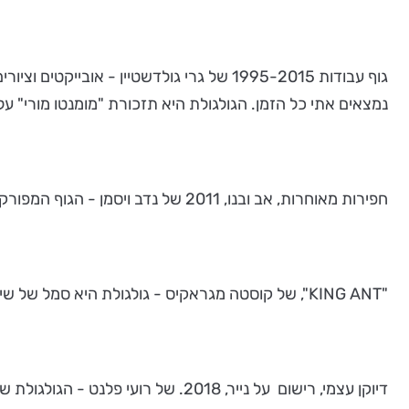
גוף עבודות 1995-2015 של גרי גולדשטיין 
נמצאים אתי כל הזמן. הגולגולת היא תזכורת "מומנטו מורי" על
חפירות מאוחרות, אב ובנו, 2011 של נדב ויסמן - הגוף המפורק אב ובן לייצר יחידה אחת עם מבנה גנטי משותף. העבודה מתייחסת ליחסים בין האב ובנו.
"KING ANT", של קוסטה מגראקיס - גולגולת היא סמל של שיוויון עבורו. כל אדם, לא משנה מהיכן בא, מה מינו, עדתו או צבע עורו, כשיורד הבשר העוטף את גולגלתו, היא תיראה אותו הדבר.
דיוקן עצמי, רישום על נייר, 2018.