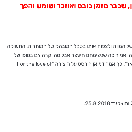
 שכבר מזמן כובס ואוזכר ושומש והפך
של המוות ולצפות אותו בסמל המובהק של המותרות, התשוקה
מה. אני רוצה שנשימתם תיעצר אבל מה יקרה אם בסופו של
דבר היצירה תהיה צעקנית יותר משתהייה עוצרת נשימה? אם היא תהיה וולגרית אתלה אותה על שרשרת ואענוד אותה על הצוואר". כך אמר דמיאן הירסט על היצירה "For the love of