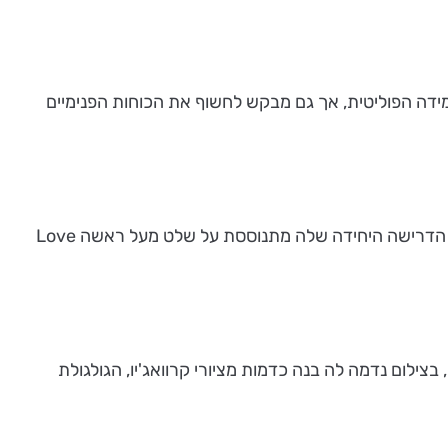
הפירמידה הפוליטית, אך גם מבקש לחשוף את הכוחות הפנימיים
Forever של קרן שפילשר - אשה צלובה כמו ישו ועל גופה חרוטים קעקועים ושריטות ב"לייב". כל הפחדים שלה מוצגים לראווה, הדרישה היחידה שלה מתנוססת על שלט מעל ראשה Love
 היא מרבה לצלם את משפחתה, בצילום נדמה לה בנה כדמות מציורי קרוואג'יו, הגולגולת