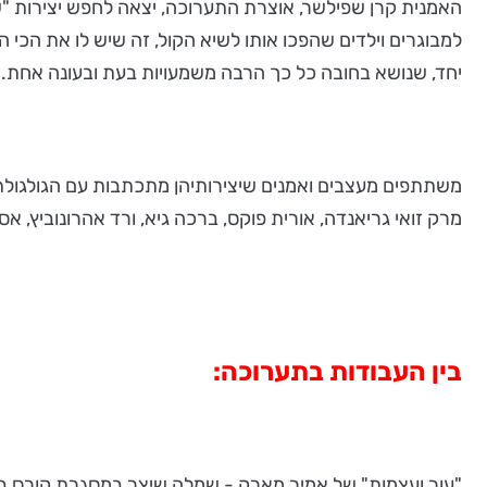
האמנית קרן שפילשר, אוצרת התערוכה, יצאה לחפש יצירות "ש
למבוגרים וילדים שהפכו אותו לשיא הקול, זה שיש לו את הכי ה
יחד, שנושא בחובה כל כך הרבה משמעויות בעת ובעונה אחת. מב
משתתפים מעצבים ואמנים שיצירותיהן מתכתבות עם הגולגולת בע
מרק זואי גריאנדה, אורית פוקס, ברכה גיא, ורד אהרונוביץ, אס
בין העבודות בתערוכה:
"עור ועצמות" של אמיר מארק - שמלה שיצר במסגרת קורס בשנקר בשנת 2014 בהשראת השיר lack