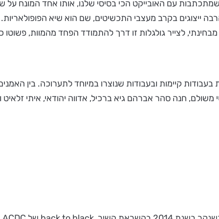
מתכתבות עם האובייקט הכי בסיסי שלנו, אותו אחד המונח על שו
רבה ייצוגים בקרב מעצבי התכשיטים, שם הוא שיא הפופולאריות. ה
חינתי, לצייר גולגלות זו דרך להתמודד הפחד מהמוות, פשוטו כמש
בודות קיימות ובעבודות שנוצרו במיוחד לתערוכה. בין האמנים המ
י משולם, חנה סהר אברהם גיא ברכיל, אדווה יהודאי, איתי זלאיט 
back to b של ACDC.