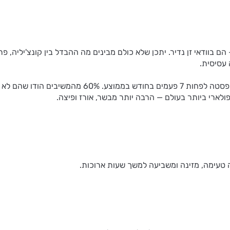
וודאי זן נדיר. יתכן שלא כולם מבינים מה ההבדל בין קונצ'יליה, פרפל
 עסיסית.
במשאל שנערך בארצות הברית (2011) נמצא שהאמריקאים א