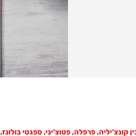
 קונצ'יליה, פרפלה, פטוצ'יני, ספגטי בולונז,