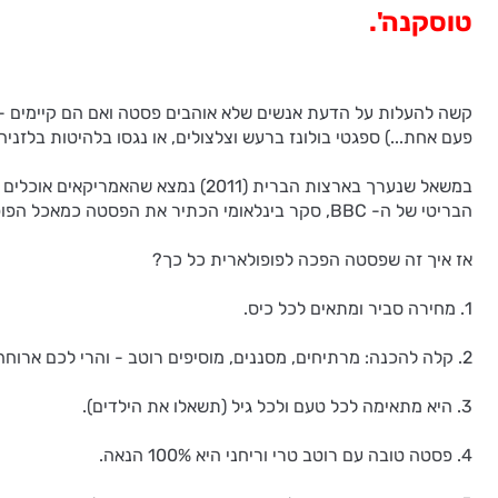
טוסקנה'.
קשה להעלות על הדעת אנשים שלא אוהבים פסטה ואם הם קיימים - הם ב
פעם אחת...) ספגטי בולונז ברעש וצלצולים, או נגסו בלהיטות בלזניה
הבריטי של ה- BBC, סקר בינלאומי הכתיר את הפסטה כמאכל הפופולארי ביותר בעולם — הרבה יותר מבשר, אורז ופיצה.
אז איך זה שפסטה הפכה לפופולארית כל כך?
1. מחירה סביר ומתאים לכל כיס.
2. קלה להכנה: מרתיחים, מסננים, מוסיפים רוטב - והרי לכם ארוחה טעימה, מזינה ומשביעה למשך שעות ארוכות.
3. היא מתאימה לכל טעם ולכל גיל (תשאלו את הילדים).
4. פסטה טובה עם רוטב טרי וריחני היא 100% הנאה.