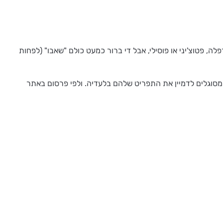
ה, פטוצ'יני או פוסילי, אבל די ברור כמעט כולם "שאבו" (לפחות
וכלים פסטה לפחות 7 פעמים בחודש בממוצע. 60% מהמשיבים הודו שהם לא מסוגלים לדמיין את התפריט שלהם בלעדיה. ולפי פרסום באתר