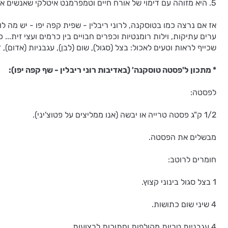
5. היא מזוהה עם דימוי של אורח חיים וטמפרמנט איטלקי שאנשים אוהבים. כך שהיא מביאה לשולחן האוכל גם אווירה.
אז אם נרצה כמו בטוסקנה, לרוני ריבלין - שפית קפה יפו - יש מה 
ערים עתיקות, וילות רומנטיות וכפרים חבויים בין כרמים ועצי זית..
שכייף לראות וטעים לאכול: בצל (סגול), שום (לבן), עגבניות (אדום), זי
* מתכון ל'פסטה טוסקנה' (באדיבות רוני ריבלין - שף קפה יפו):
לפסטה:
1/2 ק"ג פסטה טרייה או יבשה (אנו ממליצים על פטוצ'יני).
מבשלים את הפסטה.
חומרים לרוטב:
1 בצל סגול בינוני קצוץ.
4 שיני שום כתושות.
4 עגבניות טריות מקולפות וחתוכות לרצועות.