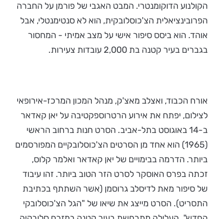
הקולנוע הדוקומנטרי. המבט האגבי של פורמן על החברה
הפרובינציאלית הצ'כוסלובקית, הוא לא סנטימנטלי, אבל
אוהד. הוא ביסס סיפור אישי על מצב אמיתי - המחסור
בגברים בעיר קטנה בת 2,000 עובדות צעירות.
אורח הכבוד, ואצלב מאצ'ק, מנהל המכון המרכז-אירופאי
לצילום, יפתח את אירוע הרטרוספקטיבה על יאן קאדאר
ב-14 באוגוסט בתל-אביב. הסרט חנות ברחוב הראשי
(1965) הוא אחד מן הסרטים הצ'כוסלובקיים המפורסמים
ביותר. הדרמה בבימויים של יאן קאדאר ואלמר קלוס,
זכתה בפרס האוסקר לסרט הזר הטוב ביותר. זהו עיבוד
של סיפור מאת לדיסלב גרוסמן (אשר השתתף בכתיבת
התסריט). הסרט מייצג את שיאו של "הגל הצ'כוסלובקי
החדש". העלילה מתרחשת בעיר קטנה במזרח סלובקיה