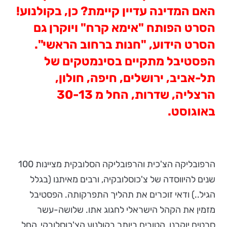
האם המדינה עדיין קיימת? כן, בקולנוע!
הסרט הפותח "אימא
קרח" ויוקרן גם
הסרט הידוע, "חנות ברחוב הראשי".
הפסטיבל מתקיים בסינמטקים של
תל-אביב, ירושלים, חיפה, חולון,
הרצליה, שדרות, החל מ 30-13
באוגוסט.
הרפובליקה הצ'כית והרפובליקה הסלובקית מציינות 100
שנים להיווסדה של צ'כוסלובקיה, ורבים מאיתנו (בגלל
הגיל..) ודאי זוכרים את תהליך התפרקותה. הפסטיבל
מזמין את הקהל הישראלי לחגוג אתו. שלושה-עשר
סרטים יוקרנו, הטובים ביותר בקולנוע הצ'כוסלובקי, החל