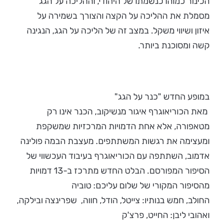
הכינור כמוהו כנשמתו של היהודי, וההליכה על הגג
מסמלת את ההליכה על הקצה והצורך בשמירה על
איזון ושיווי משקל. במצב זה של הליכה על הגג, הנגינה
קשה ומסוכנת ביותר.
במופע החדש "כנר על הגג"
מאת הכוריאוגרף איגור מנשיקוב, הכנר אינו רק
מטאפורה, אלא אחת הדמויות המרכזיות שמשקפת
ומעצימה את רגשות המשתתפים. מעצבת הבמה פולינה
אדמוב, השתתפה עם הכוריאוגרף בעיבוד העכשווי של
הסיפור המפורסם. הבלט החדש מתרכז ב-13 דמויות
מהסיפור המקורי של שלום עליכם: טוביה
החולב, חמש בנותיו: צייטל, הודל, חווה, שפרינצה ובילקה,
ואהובי ליבן: החייט, פרצ'ק