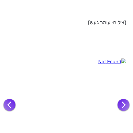
(צילום: עומר געש)