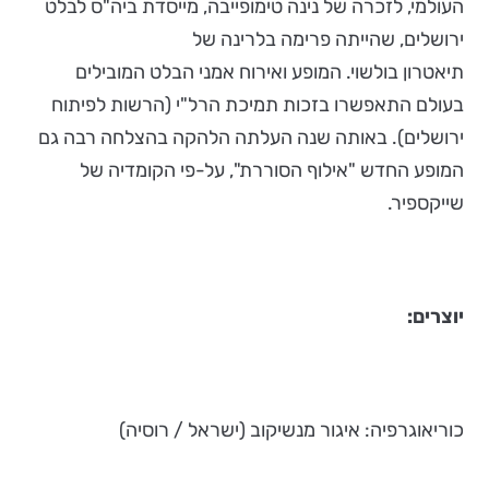
העולמי, לזכרה של נינה טימופייבה, מייסדת ביה"ס לבלט
ירושלים, שהייתה פרימה בלרינה של
תיאטרון בולשוי. המופע ואירוח אמני הבלט המובילים
בעולם התאפשרו בזכות תמיכת הרל"י (הרשות לפיתוח
ירושלים). באותה שנה העלתה הלהקה בהצלחה רבה גם
המופע החדש "אילוף הסוררת", על-פי הקומדיה של
שייקספיר.
יוצרים:
כוריאוגרפיה: איגור מנשיקוב (ישראל / רוסיה)