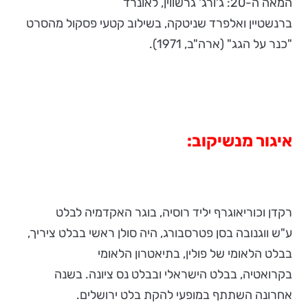
המאה ה-20: ג'ורג' גרשווין, לאונרד
ברנשטיין ואלפרד שניטקה, בשילוב קטעי פסקול מהסרט
"כנר על הגג" (ארה"ב, 1971).
איגור מנשיקוב:
רקדן וכוריאוגרף יליד רוסיה, בוגר האקדמיה לבלט
ע"ש ווגנובה בסן פטרסבורג, היה סולן ראשי בבלט ציריך,
בבלט הלאומי של פולין, בתיאטרון הלאומי
בקרואטיה, בבלט הישראלי ובבלט נס ציונה. בשנה
אחרונה השתתף במופעי להקת בלט ירושלים.