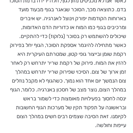
כאשר אנו לא מכניסים מזון לגוף, חלה ירידה ברמת הסוכר
בדם. כתוצאה מכך, הסוכר שנאגר בגוף מבעוד מועד
בארוחות הקודמות יפורק וינוצל לאנרגיה. יש איברים
ומרכיבים בגוף כמו המוח או כדוריות הדם האדומות,
שיכולים להשתמש רק בסוכר (גלוקוז) כדי להתקיים.
כאשר מתחילה להיגמר אספקת הסוכר, הגוף יחל בפירוק
רקמת שומן ובייצור גופי קטון, שמטרתם העיקרית היא
להזין את המוח. פירוק של רקמת שריר יתרחש רק לאחר
זמן ארוך של צום. הסיכוי שפירוק שריר יתרחש במהלך
צום הנמשך יום אחד הוא נמוך. כשהגוף לא מקבל נוזלים
במהלך הצום, נוצר מצב של חסכון באנרגיה. כלומר, הגוף
ינסה לחסוך בפעילויות מאומצות כדי לשמור בראש
ובראשונה על תפקוד תקין של מערכות הגוף החשובות
לקיומנו. זאת הסיבה שצמים רבים חשים במהלך הצום
עייפות וחולשה.