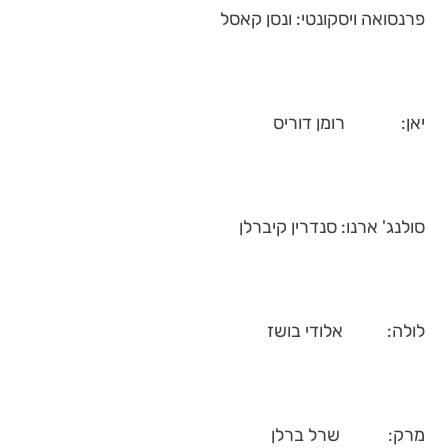
פרנסואה ויסקונטי: ונסן קאסל
יאן: רומן דוריס
סולנג' ארנו: סנדרין קיברלן
לולה: אלודי בושז
מרק: שרל ברלן