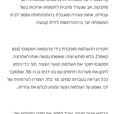
מחבקת, אב שנעדר מהבית לתקופות ארוכות בשל
עבודתו, אחות צעירה ומוגבלת בהתפתחותה וסמוך לבית
המשפחה יער בו התרחשות לילית קבועה.
חקירת ההעלמות מופקדת בידי פרנסואה ויסקונטי (ונסן
קאסל), בלש מותש וציני, שאשתו נטשה אותו לאחרונה.
ויסקונטי חוקר את העלמות הנער הצעיר, תוך כדי ניסיון
לתקן את מערכת היחסים עם בנו דניס בן ה-16, שמסובך
ככל הנראה בעברות סמים. מר בלל, המורה לצרפתית של
דני, שומע על העלמות הנער ומציע לבלש את עזרתו..
הבמאי אריק זונקה, עיבד למסך את ספרו המצליח של