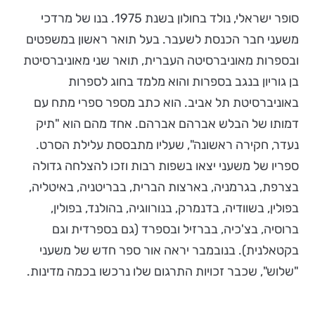
סופר ישראלי, נולד בחולון בשנת 1975. בנו של מרדכי
משעני חבר הכנסת לשעבר. בעל תואר ראשון במשפטים
ובספרות מאוניברסיטה העברית, תואר שני מאוניברסיטת
בן גוריון בנגב בספרות והוא מלמד בחוג לספרות
באוניברסיטת תל אביב. הוא כתב מספר ספרי מתח עם
דמותו של הבלש אברהם אברהם. אחד מהם הוא "תיק
נעדר, חקירה ראשונה", שעליו מתבססת עלילת הסרט.
ספריו של משעני יצאו בשפות רבות וזכו להצלחה גדולה
בצרפת, בגרמניה, בארצות הברית, בבריטניה, באיטליה,
בפולין, בשוודיה, בדנמרק, בנורווגיה, בהולנד, בפולין,
ברוסיה, בצ'כיה, בברזיל ובספרד (גם בספרדית וגם
בקטאלנית). בנובמבר יראה אור ספר חדש של משעני
"שלוש", שכבר זכויות התרגום שלו נרכשו בכמה מדינות.