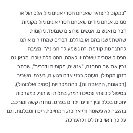
"במקום להצהיר שאנחנו חסרי אונים מול אלכוהול או
סמים, אנחנו מודים שאנחנו חסרי אונים מול מקומות,
דברים ואנשים. אנשים שרוצים שנמעד, מקומות
שהשתמשנו בהם או בגללם, דברים שמחזירים אותנו
להתנהגות קודמת. זה נשמע לך הגיוני?", מציבה
הפסיכיאטרית שאלה זו לאמה, המטופלת שלה. מכאן גם
נבין את שם המחזה, "אנשים, מקומות ודברים", שכתב
דנקן מקמילן, העוסק בבני אדם פגועים, בעצמי השביר
(דכאונות, התאבדויות), בהתמכרויות (סמים ואלכוהול),
בטיפול קבוצתי ופסיכודרמה, בתלות ושיתוף, במערכות
יחסים בכלל ובין הורים וילדים בפרט. מחזה קשה ומורכב,
בהצגה לא פשוטה ודי ארוכה, המחייבת ריכוז וסבלנות. וגם
על כך ראוי בית לסין להערכה.