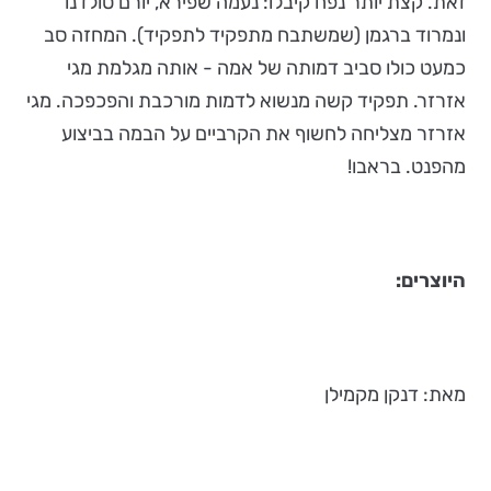
זאת. קצת יותר נפח קיבלו: נעמה שפירא, יורם טולדנו
ונמרוד ברגמן (שמשתבח מתפקיד לתפקיד). המחזה סב
כמעט כולו סביב דמותה של אמה - אותה מגלמת מגי
אזרזר. תפקיד קשה מנשוא לדמות מורכבת והפכפכה. מגי
אזרזר מצליחה לחשוף את הקרביים על הבמה בביצוע
מהפנט. בראבו!
היוצרים:
מאת: דנקן מקמילן