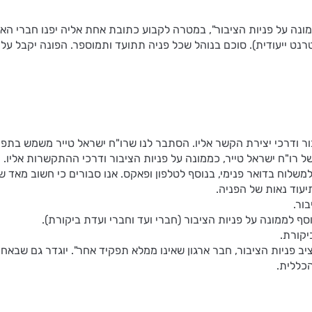
ט ייעודית). סוכם בנוהל שכל פניה תתועד ותמוספר. הפונה יקבל עליה איש
בור ודרכי יצירת הקשר אליו. הסתבר לנו שרו"ח ישראל טייר משמש בתפק
 רו"ח ישראל טייר, כממונה על פניות הציבור ודרכי ההתקשרות אליו.
א יושמה עדיין בקשתנו להקצותE-MAIL ואפשרות למשלוח בדואר פנימי, בנוסף לטלפון ופאקס. אנו סב
עוד נאות של הפניה.
ור.
ף לממונה על פניות הציבור (חברי ועד וחברי ועדת ביקורת).
יקורת.
ציב פניות הציבור, חבר ארגון שאינו ממלא תפקיד אחר". יוגדר גם שבאח
כללית.