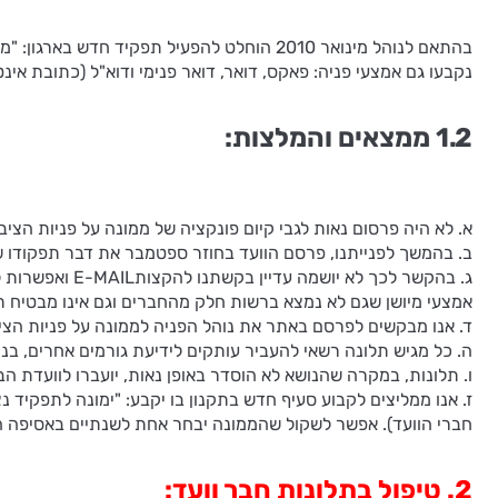
בהתאם לנוהל מינואר 2010 הוחלט להפעיל תפקיד חדש בארגון: "ממונה על פניות הציבור", במטרה לקבוע כתובת אחת אליה יפנו חברי הארגון בכל בעיה ונושא, המצריכים טיפול או התייחסות.
נקבעו גם אמצעי פניה: פאקס, דואר, דואר פנימי ודוא"ל (כתובת אינטרנ
1.2 ממצאים והמלצות:
א. לא היה פרסום נאות לגבי קיום פונקציה של ממונה על פניות הצי
ב. בהמשך לפנייתנו, פרסם הוועד בחוזר ספטמבר את דבר תפקודו של
ג. בהקשר לכך ל
אמצעי מיושן שגם לא נמצא ברשות חלק מהחברים וגם אינו מבטיח תי
ד. אנו מבקשים לפרסם באתר את נוהל הפניה לממונה על פניות הציב
ה. כל מגיש תלונה רשאי להעביר עותקים לידיעת גורמים אחרים, בנוס
ו. תלונות, במקרה שהנושא לא הוסדר באופן נאות, יועברו לוועדת הב
ז. אנו ממליצים לקבוע סעיף חדש בתקנון בו יקבע: "ימונה לתפקיד נ
חברי הוועד). אפשר לשקול שהממונה יבחר אחת לשנתיים באסיפה ה
2. טיפול בתלונות חבר וועד: