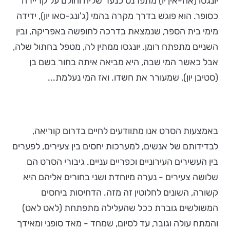
יונגסו (אה-אין יו) מתפרנס כנער שליח וחולם על קריירה
כסופר. הוא פוגש בדרך מקרה בהמי (ג'ונג-סאו יון), ידידה
מימי בית הספר, שנמצאת בדרכה לחופשה באפריקה, ובין
השניים מתפתח רומן. יונגסו ממתין לה, מטפל בחתול שלה,
אבל כאשר המי שבה, היא מביאה איתה בחור בשם בן
(סטיבן יון), שמעורר את חשדו. ואז המי נעלמת...
באמצעות הסרט אנו מתוודעים לחיים בדרום קוריאה,
לבדידותם של אנשים, למערכות יחסים בין צעירים, לפערים
בין העשירים העירוניים וכפריים עניים. גיבורי הסרט הם
שלושה צעירים - נערה מיוחדת ושני בחורים אליהם היא
קשורה, השונים לחלוטין זה מזה. הדחיסות ביחסים
המשולשים גוברת ככל שהעלילה מתפתחת (לאט לאט)
והמתח עולה וגובר, עד לסיום, שמחד - מאד סופני ומאידך