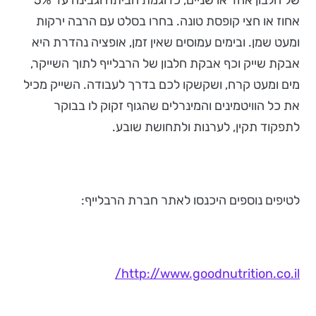
של חלבון אחד או שניים, כדוגמת חביתה וגבינה עד 5%
אחוז או חצי קופסת טונה. בחרו בסלט עם הרבה ירקות
ומעט שמן. ובימים עמוסים שאין זמן, אופציה נהדרת היא
אבקת שייק וכף אבקת חלבון של הרבלייף לתוך השייקר,
מים ומעט קרח, ושקשקו לכם בדרך לעבודה. השייק מכיל
את כל הוויטמינים והמינרלים שהגוף זקוק לו בבוקר
לתפקוד תקין, לערנות ולתחושת שובע.
לטיפים נוספים היכנסו לאתר חברת הרבלייף:
http://www.goodnutrition.co.il/