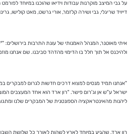
על גבי המיצב מוקרנות עבודות וידיאו שהוכנו במיוחד לפורמט 
דייויד שריגלי, גבי ושירה קלזמר, אורי גרשט, מאט קולישו, גרינוואי את גרינוואי, באביס א
ולהיכנס אל תוך חלל בו הדימוי מהדהד סביבנו. שם אנחנו מוזמנים לשכב, לש
"אנחנו תמיד מנסים למצוא דרכים חדשות לגרום למבקרים במוזיא
ישראל ע"ש אן וג'רום פישר. "רון ארד הוא אחד המעצבים המובי
ליהנות מהאינטראקציה הספונטנית של המבקרים שלנו ומתגוב
רון ארד, שהגיע במיוחד לארץ לשהות לאורך כל שלושת השבועו