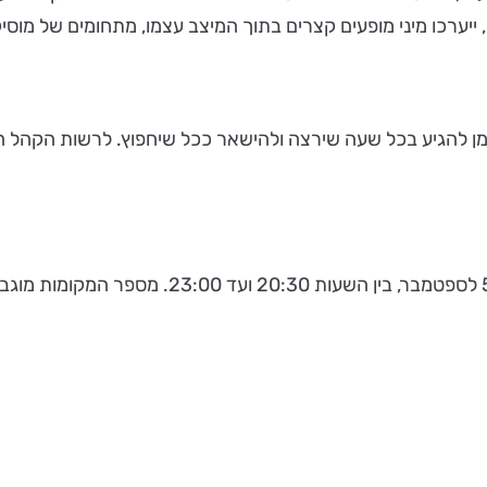
 ייערכו מיני מופעים קצרים בתוך המיצב עצמו, מתחומים של מוסיק
מן להגיע בכל שעה שירצה ולהישאר ככל שיחפוץ. לרשות הקהל ה
720º יהיה פתוח ערב ערב (מלבד שישי) מ 16 באוג