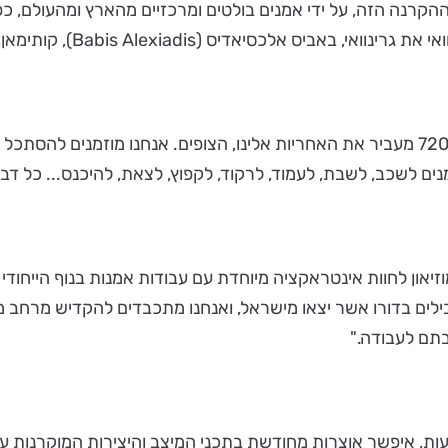
ההקרנה הזה, על ידי אמנים בולטים ומרכזיים מהארץ ומהעולם, כפי 
לכסיאדיס (Babis Alexiadis), קותימאן, דניאל לנדאו.
איתי מאוטנר, המנהל האמנותי של עונת התרבות בירושלים: "720º מעביר את האחריות אלינו, ה
בת, לעמוד, לרקוד, לקפוץ, לצאת, להיכנס... כל דבר יכול להתקיים ב-720º ושם
ון לחוות אינטראקציה מיוחדת עם עבודות אמנות בנוף הייחודי של 
לים בדורו אשר יצאו מישראל, ואנחנו מתכבדים להקדיש מרחב מיוח
תם לעבודה."
ת, איפשר אוצרות מחודשת בתכני המיצב והיצירות המוקרנות עליו