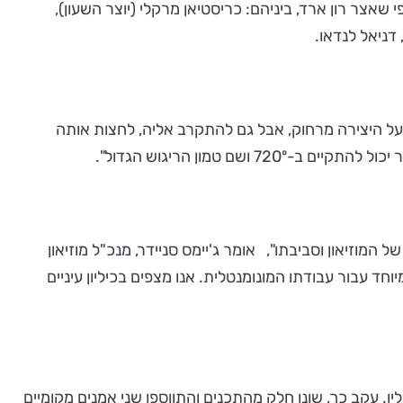
שאצר רון ארד, ביניהם: כריסטיאן מרקלי (יוצר השעון),
צופים. אנחנו מוזמנים להסתכל על היצירה מרחוק, אבל גם להתקרב אליה, לחצות אותה
 טמון הריגוש הגדול".
המוזיאון וסביבתו", אומר ג'יימס סניידר, מנכ"ל מוזיאון
ד עבור עבודתו המונומנטלית. אנו מצפים בכיליון עיניים
. עקב כך, שונו חלק מהתכנים והתווספו שני אמנים מקומיים