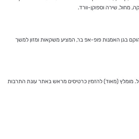
ה, מחול, שירה וספוקן-וורד.
וקם בגן האמנות פופ-אפ בר, המציע משקאות ומזון למשך
וסט ועד ה 5 לספטמבר, בין השעות 20:30 ועד 23:00. מספר המקומות מוגבל. מומלץ (מאוד) להזמין כרטיסים מראש באתר עונת התרבות