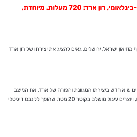
במסגרת עונת התרבות בירושלים, מוצגת בגן האמנות, מוזיאון ישראל, יצירתו של האמן הישראלי-בינלאומי, רון ארד: 720 מעלות. מיוחדת,
 התרבות בירושלים", בשיתוף מוזיאון ישראל, ירושלים, גאים להציג את יצירתו של רון ארד
האחרון והכה מדובר של רון ארד, מוצג בגן האמנות במוזיאון ישראל בירושלים, למשך שלושה שבועות בלבד. "720º" הינו שיא חדש ביצירתו המגוונת והפורה של ארד. את המיצב
המדובר, שמגיע לירושלים לאחר שזכה להצלחה עצומה בלונדון, מרכיבים 5,600 חבלי סיליקון התלויים מגובה של שמונה מטרים, ויוצרים עיגול מושלם בקוטר 20 מטר, שהופך לקנבס דיגיטלי