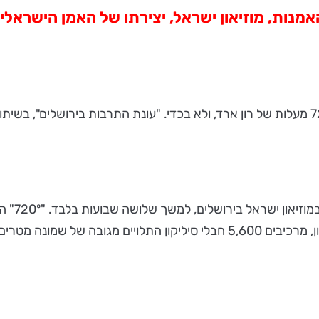
"דרך חדשה לראות אמנות" - כך כינה ה-BBC את המיצב 720 מעלות של רון ארד, ולא בכדי. "עונת
הפרויקט 