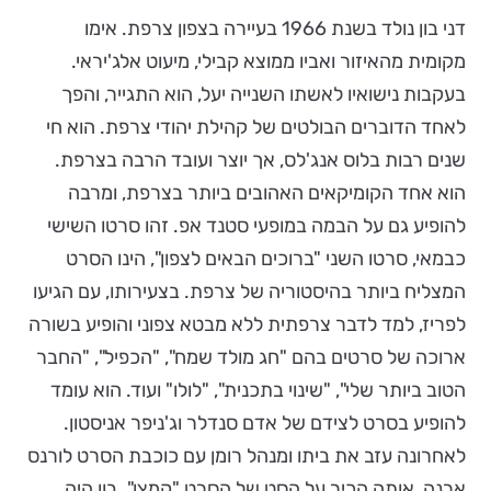
דני בון נולד בשנת 1966 בעיירה בצפון צרפת. אימו
מקומית מהאיזור ואביו ממוצא קבילי, מיעוט אלג'יראי.
בעקבות נישואיו לאשתו השנייה יעל, הוא התגייר, והפך
לאחד הדוברים הבולטים של קהילת יהודי צרפת. הוא חי
שנים רבות בלוס אנג'לס, אך יוצר ועובד הרבה בצרפת.
הוא אחד הקומיקאים האהובים ביותר בצרפת, ומרבה
להופיע גם על הבמה במופעי סטנד אפ. זהו סרטו השישי
כבמאי, סרטו השני "ברוכים הבאים לצפון", הינו הסרט
המצליח ביותר בהיסטוריה של צרפת. בצעירותו, עם הגיעו
לפריז, למד לדבר צרפתית ללא מבטא צפוני והופיע בשורה
ארוכה של סרטים בהם "חג מולד שמח", "הכפיל", "החבר
הטוב ביותר שלי", "שינוי בתכנית", "לולו" ועוד. הוא עומד
להופיע בסרט לצידם של אדם סנדלר וג'ניפר אניסטון.
לאחרונה עזב את ביתו ומנהל רומן עם כוכבת הסרט לורנס
ארנה, אותה הכיר על הסט של הסרט "קמצן". בון היה