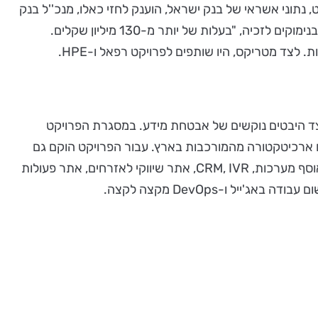
 נתוני אשראי של בנק ישראל, הוענק לחזי כאלו, מנכ''ל בנק
ישראל, ולאבנר זיו, המנמ''ר. "מדובר במגה-פרויקט, במסגרתו הוקם המערך הלאומי לשיתוף נתוני אשראי בבנק ישראל", נכתב בנימוקים לזכיה, "בעלות של יותר מ-130 מיליון שקלים.
תשתיות מורכבת, לצד היבטים נוקשים של אבטחת מידע. במסגרת הפרויקט
עם ארכיטקטורה מהמורכבות בארץ. עבור הפרויקט הוקם גם
מוקד שירות לקוחות בבאר שבע, מוקדי תפעול, מרכזי SOC ו-NOC, וכן מרכז תפעול אפליקטיבי. הפרויקט כלל אינטגרציה של אוסף מערכות, CRM, IVR, אתר שיווקי לאזרחים, אתר פעולות
 ו-DevOps מקצה לקצה.