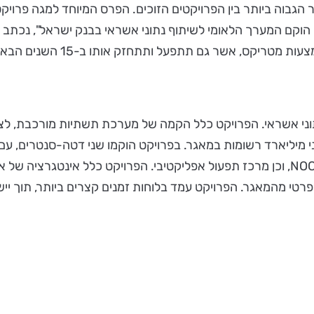
 הגבוה ביותר בין הפרויקטים הזוכים. הפרס המיוחד למגה פרויקט,
ק אותו ב-15 השנים הבאות. לצד מטריקס, היו שותפים לפרויקט רפאל ו-HPE.
רך בהמשך לכך שבאפריל 2016 עבר חוק נתוני אשראי. הפרויקט כלל הקמה של מערכת 
שני מיליארד רשומות במאגר. בפרויקט הוקמו שני דטה-סנטרים, 
גר. הפרויקט עמד בלוחות זמנים קצרים ביותר, תוך יישום עבודה באג'ייל