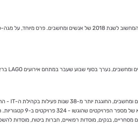
בנק דיסקונט ובנק לאומי הם אלופי האלופים בתחרות מצטייני המחשוב לשנת 018
במתחם אירועים LAGO בראשון לציון, והנחה אותו פלי הנמר, יזם ומנהיג הקבוצה.
מובילים במשק יותר מ- 3,200 
ם מסחריים, בנקים, מוסדות רפואיים, חברות ביטוח, מוסדות להשכל