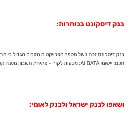
בנק דיסקונט בכותרות:
חכם; יישומי AI DATA; מסעות לקוח - פתיחת חשבון; מענה קולי ויזואלי; ניטור אנומליות למניעת הונאה בנתיבי יציאת הכסף; ו- Discount AIOPS.
ושאפו לבנק ישראל ולבנק לאומי: