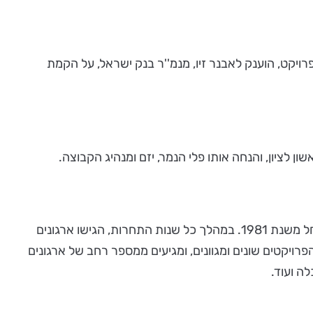
2 של אנשים ומחשבים. פרס מיוחד, על מגה-פרויקט, הוענק לאבנר זיו, מנמ''ר בנק ישראל, על הקמת
תחרות מצטייני המחשוב מתקיימת זו השנה ה-16 על ידי אנשים ומחשבים, החוגגת יותר מ-38 שנות פעילות בקהילת ה-IT - החל משנת 1981. במהלך כל שנות התחרות, הגישו ארגונים
פרויקטים. גם השנה נשבר שיא של מספר הפרויקטים שהוגשו - 324 פרויקטים ב-9 קטגוריות. הפרויקטים שונים ומגוונים, ומגיעים ממספר רחב של ארגונים
ה ועוד.