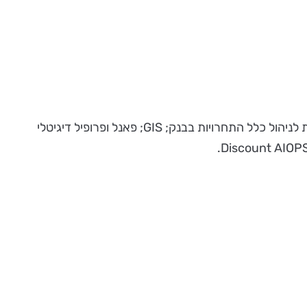
בנק דיסקונט זכה בשל מספר הפרויקטים הזוכים הגדול ביותר בתחרות. הפרויקטים שבנק דיסקונט זכה בהם הם: מערכת גנרית לניהול כלל התחרויות בבנק; GIS; פאנל ופרופיל דיגיטלי