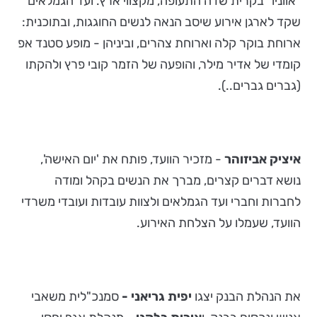
"אווניו" בקרית שדה התעופה, מקצווי ארץ. ועד הגמלאים
שקד לארגן אירוע שיסב הנאה לנשים החוגגות, ובתוכנית:
ארוחת בוקר קלה וארוחת צהרים, וביניהן - מופע סטנד אפ
קומדי של אדיר מילר, והופעה של הזמר קובי פרץ ולהקתו
(גברים גברים..).
איציק אביזוהר
- מזכיר הוועד, פותח את 'יום האישה',
נושא דברים קצרים, מברך את הנשים בקהל ומודה
לחברות וחברי ועד הגמלאים ולצוות עובדות ועובדי משרדי
הוועד, שעמלו על הצלחת האירוע.
את הנהלת הבנק יצגו
יפית גריאני
-
סמנכ"לית משאבי