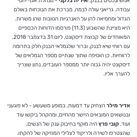
אנוש ונכסים בבנק, ו
אירית בלקני
- מנהלת אגף יחסי
עבודה. גריאני עולה לבמה, מברכת את הנוכחות באולם
הגדול ומחמיאה להן על האנרגיות הטובות שהן משרות.
היא מציינת שהשבוע (11.3) פורסמו הדוחות הכספיים
המאוחדים של קבוצת דיסקונט, ליום 31 בדצמבר 2018,
עם רווחי שיא לבנק, וברור שלגמלאי הבנק חלק בתרומה
לרווחיות. כן הוסיפה שתוך שנתיים מספר הגמלאים של
דיסקונט יהיה גבוה יותר ממספר העובדים, נתון שצריך
להערך אליו.
אדיר מילר
הצחיק עד דמעות, במופע משעשע - לא פוגעני
ובנושאים המובאים היישר מהחיים, ומהקהל ביקשו עוד
ועוד.
קובי פרץ
היה מוקף בחיבוק ענק של הנשים,
שהצטרפו לשירה ולריקוד לצלילי המוזיקה של להקתו.