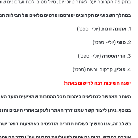
בתקופה הקרובה יעלו לאתר טיולי יום, טיול מטיבי לכת ועדכונים שוני
במהלך השבועיים הקרובים יפורסמו פרטים מלאים של חבילות הנו
1.
אתונה זוגות
(יולי- ספט')
2.
סוצי
(יולי- ספט')
3.
הרי הטטרה
(יולי- ספט')
4.
פולין
, קרקוב וורשה (ספט')
ישנה חשיבות רבה לרישום באתר!
האתר מאפשר לגמלאים ליהנות מכל ההטבות שמציעים הועד הארצ
בנוסף, ניתן ליצור קשר עמנו דרך האתר ולעקוב אחרי חיובים והז
בשלב זה, אנו נמשיך לשלוח חוזרים מודפסים באמצעות דואר ישרא
אורכת כחודש, זכות נרשמים לפעילויות נקבעת עפ"י סדר הרשמה