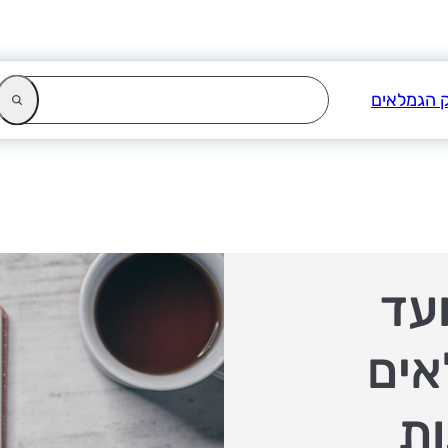
עד
אים
ות