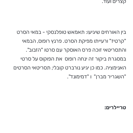
קצרים ועוד.
בין האורחים שיגיעו: תאמאש טופלנסקי - במאי הסרט
"קרטיז" ורעייתו מפיקת הסרט. פרנץ רופוס, הבמאי
והתסריטאי זוכה פרס האוסקר עם סרטו "הזבוב".
במסגרת ביקור זה ינחה רופוס את הפוקוס על סרטי
האנימציה. כמו כן יגיע נורברט קובלי, תסריטאי הסרטים
"השגריר מברן" ו "דמימונד".
טריילרים: