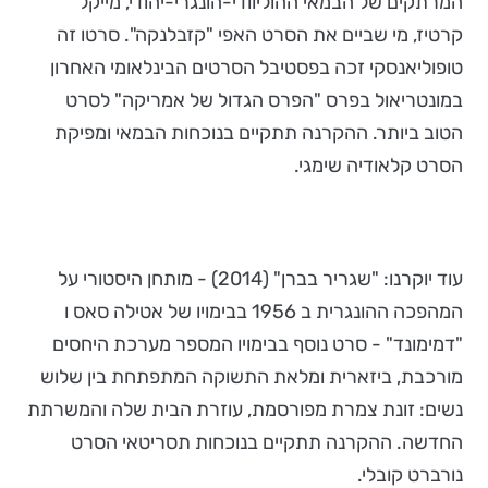
המרתקים של הבמאי ההוליוודי-הונגרי-יהודי, מייקל
קרטיז, מי שביים את הסרט האפי "קזבלנקה". סרטו זה
טופוליאנסקי זכה בפסטיבל הסרטים הבינלאומי האחרון
במונטריאול בפרס "הפרס הגדול של אמריקה" לסרט
הטוב ביותר. ההקרנה תתקיים בנוכחות הבמאי ומפיקת
הסרט קלאודיה שימגי.
עוד יוקרנו: "שגריר בברן" (2014) - מותחן היסטורי על
המהפכה ההונגרית ב 1956 בבימויו של אטילה סאס ו
"דמימונד" - סרט נוסף בבימויו המספר מערכת היחסים
מורכבת, ביזארית ומלאת התשוקה המתפתחת בין שלוש
נשים: זונת צמרת מפורסמת, עוזרת הבית שלה והמשרתת
החדשה. ההקרנה תתקיים בנוכחות תסריטאי הסרט
נורברט קובלי.