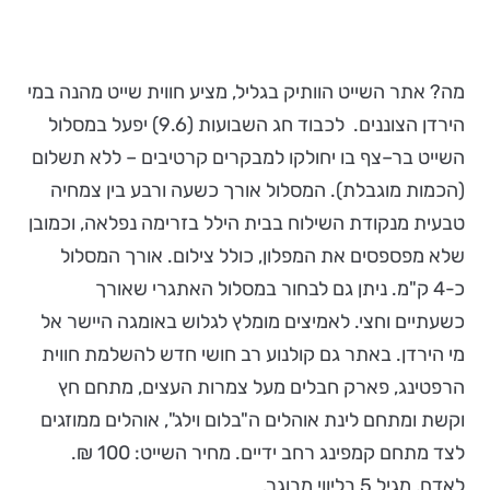
מה? אתר השייט הוותיק בגליל, מציע חווית שייט מהנה במי
הירדן הצוננים. לכבוד חג השבועות (9.6) יפעל במסלול
השייט בר–צף בו יחולקו למבקרים קרטיבים – ללא תשלום
(הכמות מוגבלת). המסלול אורך כשעה ורבע בין צמחיה
טבעית מנקודת השילוח בבית הילל בזרימה נפלאה, וכמובן
שלא מפספסים את המפלון, כולל צילום. אורך המסלול
כ-4 ק"מ. ניתן גם לבחור במסלול האתגרי שאורך
כשעתיים וחצי. לאמיצים מומלץ לגלוש באומגה היישר אל
מי הירדן. באתר גם קולנוע רב חושי חדש להשלמת חווית
הרפטינג, פארק חבלים מעל צמרות העצים, מתחם חץ
וקשת ומתחם לינת אוהלים ה"בלום וילג", אוהלים ממוזגים
לצד מתחם קמפינג רחב ידיים. מחיר השייט: 100 ₪.
לאדם, מגיל 5 בליווי מבוגר.