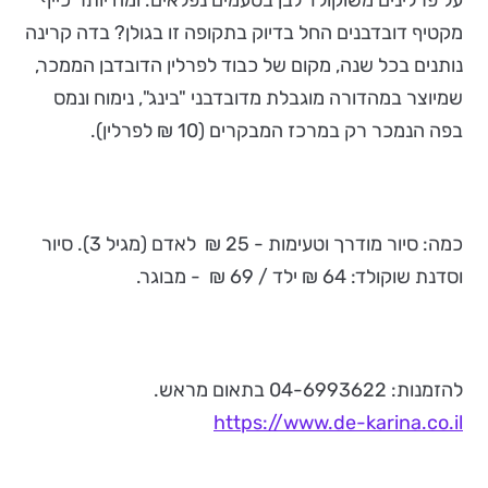
על פרלינים משוקולד לבן בטעמים נפלאים. ומה יותר כייף
מקטיף דובדבנים החל בדיוק בתקופה זו בגולן? בדה קרינה
נותנים בכל שנה, מקום של כבוד לפרלין הדובדבן הממכר,
שמיוצר במהדורה מוגבלת מדובדבני "בינג", נימוח ונמס
בפה הנמכר רק במרכז המבקרים (10 ₪ לפרלין).
כמה: סיור מודרך וטעימות - 25 ₪ לאדם (מגיל 3). סיור
וסדנת שוקולד: 64 ₪ ילד / 69 ₪ - מבוגר.
להזמנות: 04-6993622 בתאום מראש.
https://www.de-karina.co.il