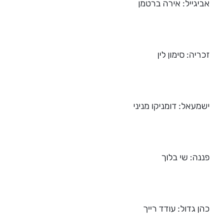
אביגייל: אירה ברטמן
זכריה: סימון לין
ישמעאל: דומניקו מניני
פננה: שי בלוך
כהן גדול: עודד רייך