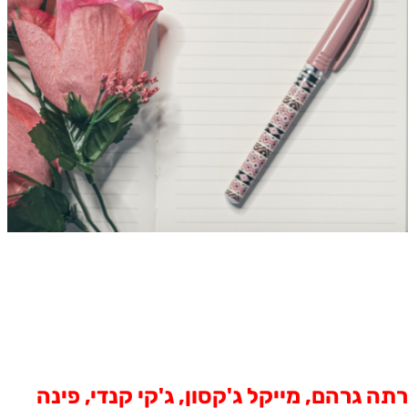
תה גרהם, מייקל ג'קסון, ג'קי קנדי, פינה