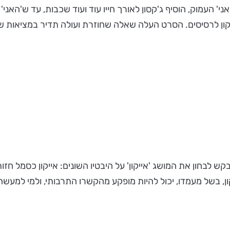
' העמוק, הוסיף ג'קסון לאורך חייו עוד ועוד שכבות, עד ש'האני
וניתץ את האייקון לרסיסים. הסרט העלה שאלה שחוזרת ועולה תדיר במציא
אנס 2019, שזוהי מהדורתו ה-20 במספר, מבקש לבחון את המושג 'אייקון' על היבטיו השוני
ון, בשל מעמדו, יכול להיות מופקע מהקשרו התרבותי, ולמי למעש