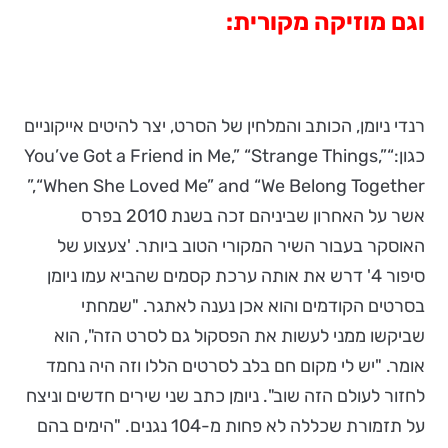
וגם מוזיקה מקורית:
רנדי ניומן, הכותב והמלחין של הסרט, יצר להיטים אייקוניים
כגון:“You’ve Got a Friend in Me,” “Strange Things,”
“When She Loved Me” and “We Belong Together,”
אשר על האחרון שביניהם זכה בשנת 2010 בפרס
האוסקר בעבור השיר המקורי הטוב ביותר. 'צעצוע של
סיפור 4' דרש את אותה ערכת קסמים שהביא עמו ניומן
בסרטים הקודמים והוא אכן נענה לאתגר. "שמחתי
שביקשו ממני לעשות את הפסקול גם לסרט הזה", הוא
אומר. "יש לי מקום חם בלב לסרטים הללו וזה היה נחמד
לחזור לעולם הזה שוב". ניומן כתב שני שירים חדשים וניצח
על תזמורת שכללה לא פחות מ-104 נגנים. "הימים בהם