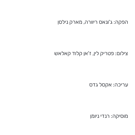
הפקה: ג'ונאס ריוורה, מארק נילסן
צילום: פטריק לין, ז'אן קלוד קאלאש
עריכה: אקסל גדס
מוסיקה: רנדי ניומן