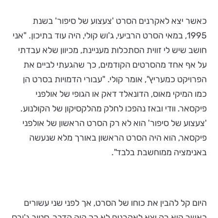
כאשר יצא לאקרנים הסרט 'צעצוע של סיפור' בשנת
1995, במאי הסרט הרביעי, ג'וש קולי, היה עוד בתיכון. "אני
חושב שיש לי זווית הסתכלות מעניינת, מכיוון שלא עבדתי
על אף אחד מהסרטים הקודמים, כך שהגעתי לביים את
הפרויקט כמעריץ", אומר קולי. "עבורי הדמויות בסרט הן
כמו המיקי מאוס, הדונאלד דאק או הגופי של אולפני
פיקסאר. וודי ובאז נהפכו לחלק מהלקסיקון של הקולנוע.
'צעצוע של סיפור' הוא לא רק הסרט הראשון של אולפני
פיקסאר, הוא היה הסרט הראשון באורך מלא שנעשה
באנימציה ממוחשבת בלבד".
היום קל להבין את כוחו של הסרט, אך לפני שני עשורים
כאשר הוא רק יצא לאקרנים לא כך היה הדבר. סטיב ג'ובס