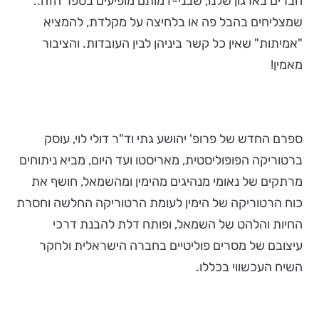
חברים בארגון שלנו, שבני-דמותם מופיעים בספר הזה..
שמצליחים בהבל פה או בלחיצה על מקלדת, להמציא
"אמיתות" שאין כל קשר ביניהן לבין העובדות. והציבור
מאמין!
ספרם החדש של פרופ' יהושע גתי וד"ר דולי לוי, עוסק
ברטוריקה הפופוליסטית, מאריסטו ועד היום, מביא ניתוחים
מרתקים של נאומי מנהיגים מהימין ומהשמאל, חושף את
כוח הרטוריקה של הימין לעומת הרטוריקה החלשה וחסרת
החיות והלהט של השמאל, ופותח דלת להבנת דרכי
עיצובם של מסרים פוליטיים בחברה הישראלית ולחקר
השיח העכשווי בכללו.