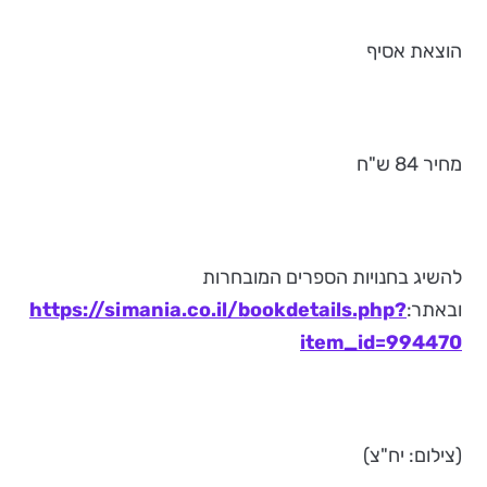
הוצאת אסיף
מחיר 84 ש"ח
להשיג בחנויות הספרים המובחרות
ובאתר:
https://simania.co.il/bookdetails.php?
item_id=994470
(צילום: יח"צ)