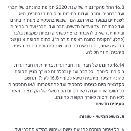
16.8 החל מהקדנציה של שנת 2020 תקופת כהונתם של חברי
ועד נבחרים וחברי ועדות בחירות וביקורת הנבחרים, היא
לשנתיים ממועד בחירתם. הם ישמשו בתפקידם מעת היבחרם
ועד לבחירת ועד וועדות חדשים. חבר ועד וחברי ועדות בחירות
וביקורת, רשאים להיבחר ברצף לשתי קדנציות עוקבות בלבד
(להלן: "תקופת כהונה רציפה מירבית"). בתום תקופת צינון של
קדנציה אחת, יהיו זכאים להיבחר שוב לתקופת כהונה רציפה
מירבית וחוזר חלילה.
16.14 כהונתו של חבר ועד, חבר ועדת בחירות או חבר ועדת
ביקורת, לצורך כל דבר ועניין ובכלל זה לצורך מניין תקופת
כהונה רציפה מירבית (סיפא לסעיף 16.8 לעיל), תחשב
כקדנציה מיום כניסתו לתפקיד ועד להתפטרותו ו/או התפטרות
כל הוועד או הוועדה ו/או הסיום הפורמאלי של הקדנציה, וזאת
ללא התייחסות לאורך תקופת כהונתו.
סעיפים חדשים
5. נושא חמישי - שונות:
א. חל איסור מוחלט למניעת גישה ושימוש במידע מחברי ועד