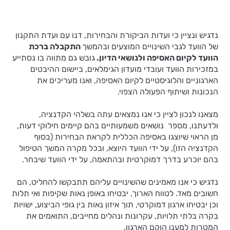
נדגיש ונציין כי ועדות הביקורת והבחירות, דנו עם ועדת התקנון
של הוועד לגבי השינויים המוצעים ובהמשך
התקבלה ברכת
הוועד לקיום האסיפה ולנושאי הדיון.
גובש גם מתווה בו נסתייע
במזכירות הוועד ועובדי מועדון הגימלאים, ביישום ההיבטים
הארגוניים והלוגיסטיים לקיום האסיפה, ואנו מעריכים את
הנכונות ושיתוף הפעולה הצפוי.
מצאנו לנכון לציין כי אנו נמצאים עתה בשלהי הקדנציה,
ולדעתנו, מספר נושאים משמעותיים בהם קיימים חילוקי דעות,
מן הראוי שיוצגו באסיפה הכללית לקראת הבחירות (בסוף
הקדנציה הזו), על ידי הוועד היוצא, ובכל מקרה המשך הטיפול
בהם יוכרע בדרך דמוקרטית ובהתאמה, על ידי הוועד שיבחר.
נדגיש כי אנו מאמינים שהשינויים עליהם תתבקשו להחליט, הם
חשובים מאד. לטווח הארוך, יבטיחו באופן נאות שקיפות ואי תלות
וכן יבטיחו ארגון דמוקרטי, תוך איזון נאות בין גופי הביצוע, ישויות
בקרה בלתי תלויות, עקרונות ונהלים מחייבים, התואמים את
המטרות למענן הוקם הארגון.