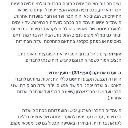
נציב תלונות הציבור יהיה כתובת מרכזית ובלתי תלויה לפניות
חברי הארגון, בכל בעיה ונושא המצריכים לדעתם טיפול או
התייחסות. הנציב לא יהיה חבר ועד או חבר בוועדות אחרות.
מועמדים יגישו מועמדותם בכתב לוועדת הבחירות, עד 7 ימים
למועד כינוסה של האסיפה הכללית לקראת בחירות. בבחירות
יבחר גם ממלא מקום לנציב התלונות. הבחירה בהרמת ידיים
באסיפה או בפתק בקלפי, בהתאם להחלטת ועדת הבחירות
הערה:
קיים נוהל בנדון, המגדיר את הפונקציה הארגונית.
הנציב אמור לשפר אותו וגם להגיש דוח שנתי לחברים.
ב. ועדת אתיקה (סעיף 31) - סעיף חדש
הוועדה תגבש, תקבע ותיישם כללי התנהלות נאותים לחברי
הארגון. בוועדה יכהנו חמישה אנשים: יו"ר ועדת הביקורת, שני
חברי ועד ושני חברי ארגון (שאינם חברי ועד או חברי ועדות
אחרות).
מועמדים מחברי הארגון, יגישו מועמדותם בכתב לוועדת
הבחירות, עד שבעה ימים למועד כינוסה של אסיפה כללית
לקראת בחירות. הבחירה באסיפה תכלול גם שני ממלאי מקום.