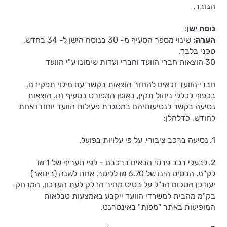
הגזבר.
נוסח ישן
:
הערה:
שינוי מספר הסעיף מ- 30 בנוסח הישן ל- 34 בחדש,
טכני בלבד.
30 הוצאות חברי הוועד וחברי ועדות שימונו ע"י הוועד
חברי הוועד זכאים להחזר הוצאות בקשר עם מילוי תפקידם,
בכפוף לכללי ניהול תקין, באופן המפורט בסעיף זה. הוצאות
נסיעה בקשר לנסיעותיהם במסגרת פעילות הוועד יוחזרו אחת
לחודש, כדלהלן:
1.
נסיעה ברכב ציבורי, על פי עלויות בפועל.
2.
לבעלי רכב פרטי הבאים ברכבם - לפי תעריף של 1 ₪
לק"מ. הבסיס הינו של 6.70 ₪ לליטר. אחת לשנה (בינואר)
יעודכן הסכום הנ"ל על בסיס מחיר הדלק לעת העדכון. המרחק
בק"מ מהבית למשרדי הוועד ייקבע באמצעות טבלאות
המופיעות באתר "מפות" באינטרנט.