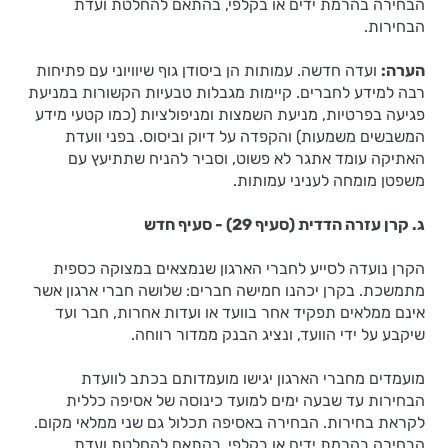
הבחירה בהרמת ידים או בקלפי, בהתאם להחלטת ועדת
הבחירות.
הערה:
ועדה חדשה. עמותות הן ביסודן גוף שיוויוני עם פתיחות
רבה למידע לחברים. קיימות מגבלות טבעיות הקשורות במניעת
פגיעה בפרטיות, מניעת השמצות ומניפולציות (כמו קטעי מידע
המשבשים משמעות) והקפדה על דיוק וביסוס. בפני וועדת
האתיקה עומד אתגר לא פשוט, וסביר להניח שתתיעץ עם
משפטן מומחה לעניני עמותות.
ג. קרן עזרה הדדית (סעיף 29) - סעיף חדש
הקרן נועדה לסייע לחברי הארגון שנמצאים במצוקה כספית
מתמשכת. בקרן יכהנו חמישה חברים: שלושה חברי ארגון אשר
אינם ממלאים תפקיד אחר בוועד או ועדות אחרות, חבר ועד
שיקבע על ידי הוועד, ונציג הבנק ממדור רווחה.
מועמדים מחברי הארגון יגישו מועמדותם בכתב לוועדת
הבחירות עד שבעה ימים למועד כינוסה של אסיפה כללית
לקראת בחירות. הבחירה באסיפה תכלול גם שני ממלאי מקום.
הבחירה בהרמת ידים או בקלפי, בהתאם להחלטת ועדת