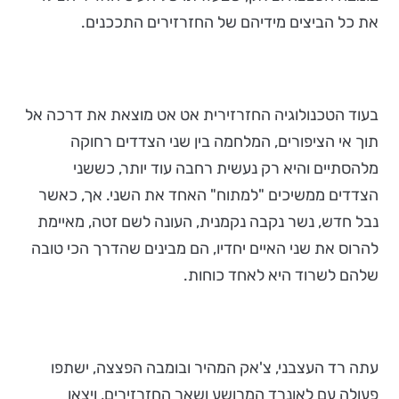
את כל הביצים מידיהם של החזרזירים התככנים.
בעוד הטכנולוגיה החזרזירית אט אט מוצאת את דרכה אל
תוך אי הציפורים, המלחמה בין שני הצדדים רחוקה
מלהסתיים והיא רק נעשית רחבה עוד יותר, כששני
הצדדים ממשיכים "למתוח" האחד את השני. אך, כאשר
נבל חדש, נשר נקבה נקמנית, העונה לשם זטה, מאיימת
להרוס את שני האיים יחדיו, הם מבינים שהדרך הכי טובה
שלהם לשרוד היא לאחד כוחות.
עתה רד העצבני, צ'אק המהיר ובומבה הפצצה, ישתפו
פעולה עם לאונרד המרושע ושאר החזרזירים, ויצאו