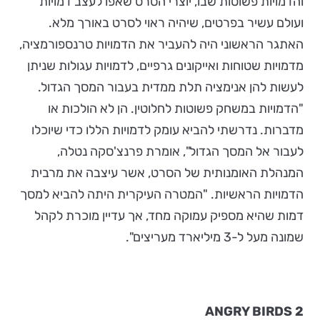
והדמויות פשוטות שבו, יוצרי הסרט שאפו לעצב דמויות
ועולם עשיר בפרטים, שיהיה ראוי לסרט באורך מלא.
האתגר הראשוני היה להעביר את הדמויות טרנספורמציה,
מדמויות שטוחות ואייקונים גרפיים, לדמויות עגולות שניתן
לעשות להן אנימציה תלת ממדית בעבור המסך הגדול.
"הדמויות במשחק פשוטות לחלוטין. הן לא הולכות או
מדברות. נדרשתי להביא עומק לדמויות הללו כדי שיוכלו
לעבור אל המסך הגדול", אומרת פרנצ'סקה נטלה,
המנהלת האומנותית של הסרט, אשר עיצבה את מרבית
הדמויות הראשיות. "המטרה העיקרית היתה להביא למסך
דמות שהיא מספיק עמוקה מחד, אך עדיין מוכרת לקהל
שמונה מעל ל-3 מיליארד מעריצים".
ANGRY BIRDS 2