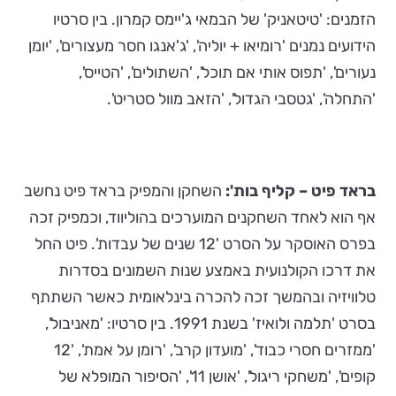
הזמנים: 'טיטאניק' של הבמאי ג'יימס קמרון. בין סרטיו
הידועים נמנים 'רומיאו + יוליה', 'ג'אנגו חסר מעצורים', 'יומן
נעורים', 'תפוס אותי אם תוכל', 'השתולים', 'הטייס',
'התחלה', 'גטסבי הגדול', 'הזאב מוול סטריט'.
בראד פיט – קליף בות':
השחקן והמפיק בראד פיט נחשב
אף הוא לאחד השחקנים המוערכים בהוליווד, וכמפיק זכה
בפרס האוסקר על הסרט '12 שנים של עבדות'. פיט החל
את דרכו הקולנועית באמצע שנות השמונים בסדרות
טלוויזיה ובהמשך זכה להכרה בינלאומית כאשר השתתף
בסרט 'תלמה ולואיז' בשנת 1991. בין סרטיו: 'מאניבול',
'ממזרים חסרי כבוד', 'מועדון קרב', 'רומן על אמת', '12
קופים', 'משחקי ריגול', 'אושן 11', 'הסיפור המופלא של