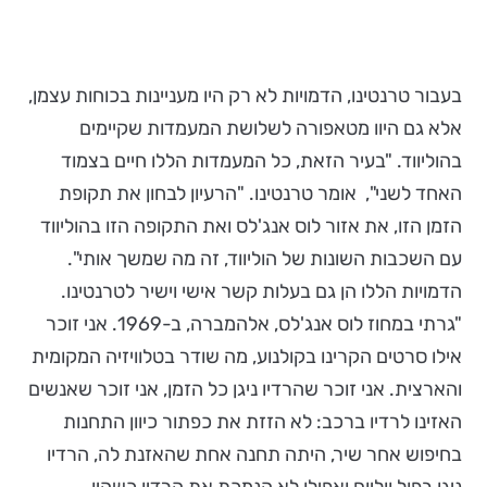
בעבור טרנטינו, הדמויות לא רק היו מעניינות בכוחות עצמן,
אלא גם היוו מטאפורה לשלושת המעמדות שקיימים
בהוליווד. "בעיר הזאת, כל המעמדות הללו חיים בצמוד
האחד לשני", אומר טרנטינו. "הרעיון לבחון את תקופת
הזמן הזו, את אזור לוס אנג'לס ואת התקופה הזו בהוליווד
עם השכבות השונות של הוליווד, זה מה שמשך אותי".
הדמויות הללו הן גם בעלות קשר אישי וישיר לטרנטינו.
"גרתי במחוז לוס אנג'לס, אלהמברה, ב-1969. אני זוכר
אילו סרטים הקרינו בקולנוע, מה שודר בטלוויזיה המקומית
והארצית. אני זוכר שהרדיו ניגן כל הזמן, אני זוכר שאנשים
האזינו לרדיו ברכב: לא הזזת את כפתור כיוון התחנות
בחיפוש אחר שיר, היתה תחנה אחת שהאזנת לה, הרדיו
ניגן בפול ווליום ואפילו לא הנמכת את הרדיו כשהיו