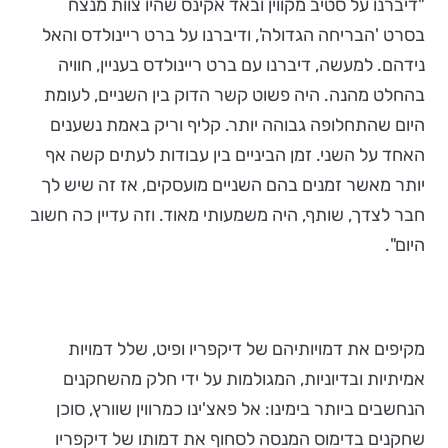
"דיברנו על סטיב מקווין ובאד אקינס שהיו צוות מנצח
בסרט 'הבריחה הגדולה', ודיברנו על ברט ריינולדס והאל
נידהם. למעשה, דיברנו עם ברט ריינולדס בעניין, חוויה
בהחלט מהנה. היה פשוט קשר הדוק בין השניים, לעומת
היום שהתחלופה גבוהה יותר. קליף וריק באמת נשענים
האחד על השני. זמן הביניים בין עבודות לעתים קשה אף
יותר מאשר זמנים בהם השניים מועסקים, אז זה שיש לך
חבר לצדך, שותף, היה משמעותי מאוד. וזה עדיין כה חשוב
היום".
מקיפים את דמויותיהם של דיקפריו ופיט, שלל דמויות
אמיתיות ובדיוניות, המגולמות על ידי חלק מהשחקנים
הנחשבים ביותר בימינו: אל פאצ'ינו כמרווין שוורץ, סוכן
שחקנים בדימוס המנסה לסחוף את דמותו של דיקפריו