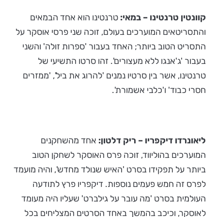
קוונטין טרנטינו – במאי:
טרנטינו הוא אחד הבמאים
והתסריטאים המוערכים בעולם, זוכה שני פרסי אוסקר על
התסריט הטוב ביותר; האחד בעבור 'ספרות זולה' והשני
בעבור 'ג'אנגו ללא מעצורים'. זהו סרטו התשיעי של
טרנטינו, אשר בין סרטיו נמנים 'להרוג את ביל', 'ממזרים
חסרי כבוד' ו'כלבי אשמורת'.
ליאונרדו דיקפריו – ריק דלטון:
אחד מהשחקנים
המוערכים בהוליווד, זוכה פרס האוסקר לשחקן הטוב
ביותר על תפקידו בסרט 'האיש שנולד מחדש', והיה מועמד
לפרס זה חמש פעמים נוספות. דיקפריו פרץ לתודעה
העולמית בסרט 'מה עובר על גילברט' שעליו היה מעומד
לאוסקר, וכיכב בהמשך באחד הסרטים המצליחים בכל