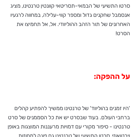
סרטו התשיעי של הבמאי-תסריטאי קוונטין טרנטינו, מציג
אנסמבל שחקנים גדול ומספר קווי-עלילה, במחווה לרגעיו
האחרונים של תור הזהב ההוליוודי. אל, אל תחמיצו את
הסרט!
על ההפקה:
'היו זמנים בהוליווד' של טרנטינו ממשיך להפתיע קהלים
ברחבי העולם. בעוד שבסרט יש את כל הסממנים של סרט
טרנטינו - סיפור מקורי עם דמויות מרעננות המוצגות באופן
וירטואוזי, סרטו התשיעי של טרנטינו גם פונה למחוזות