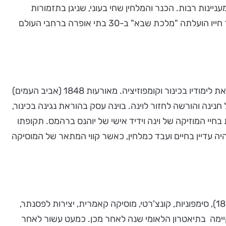
ינות רבות. הכנר והמלחין שחי בעוני, שניגן בתזמורות
תיאטרון ונתן שיעורי פסנתר כדי לגמור את החודש, היה כבר בן 45 כאשר נפתחה בפניו הבמה וזכה להוקרה בינלאומית. במהלך חייו הועלתה "מלכת שבא" ב-30 בתי אופרה ברחבי העולם
גולדמרק נולד בקסטלי שבהונגריה לאב חזן ולמשפחה יהודית בת 20 נפשות. בשנת 1844 נשלח על ידי אביו לווינה, שם המשיך את לימודיו בכינור וקומפוזיציה. מאורעות 1848 (אביב העמים)
נינה והורשה לחזור לוינה. בוינה עסק בהוראת נגינה בכינור,
יי המוזיקה של וינה וידיד אישי של יוהנס ברהמס. תקופתו
 היה עדיין בחיים ועבד כמלחין, כאשר קווי המתאר של המוסיקה
גולדמרק חיבר שש אופרות (ביניהן מלכת שבא, 1875, חתונה כפרית, 1876), פואמות סימפוניות, פתיחות (ביניהן סקונטאלה, 1865), סימפוניות, קונצ'רטי, מוסיקה קאמרית, יצירות לפסנתר,
א הוצגה בפרמיירה עולמית בוינה בשנת 1875. הבכורה בהונגריה התקיימה בתיאטרון הלאומי שנה לאחר מכן. כמעט עשור לאחר