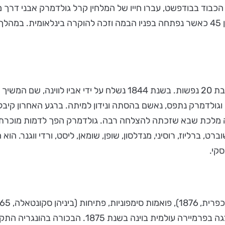
וד בבודפשט, עברו חייו של המלחין קרל גולדמרק אבני דרך מעני
 וגולדמרק נתפס, נאשם בהסתה ונידון למיתה. ברגע האחרון קיבל ח
יתה מלכת שבא שזכתה להצלחה רבה. גולדמרק הפך לדמות מוכרת בח
, ברליוז, רוסיני, מנדלסון, שופן, שומאן, ליסט, ורדי ווגנר. הוא
קי.
שירים לזמרים סולנים ופרקי מקהלה. האופרה מלכת שב