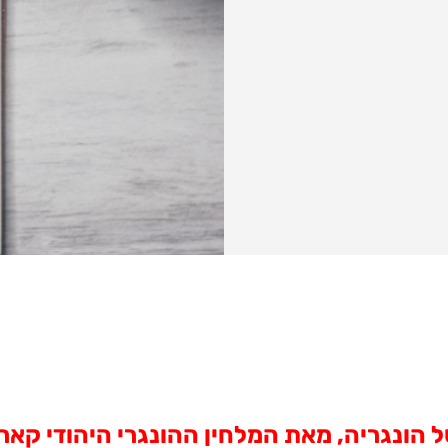
הונגריה, מאת המלחין ההונגרי היהודי קארל