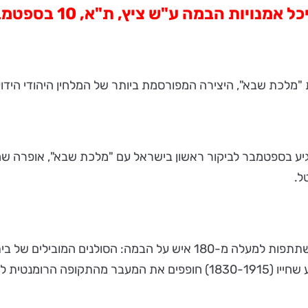
"מלכת שבא", היצירה המפורסמת ביותר של המלחין היהודי הידו
 האופרה הממלכתי של הונגריה, הפועל מאז שנת 1884, יגיע בספטמבר לביקור ראשון בישראל ע
ל.
האופרה בניצוחו Balázs Kocsár תבוצע בביצוע קונצרטי, בהשתתפות למעל
לחוות את היצירה המפורסמת ביותר של המלחין ההונגרי הידוע שחייו (0-1915