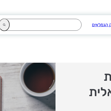
ת
לית