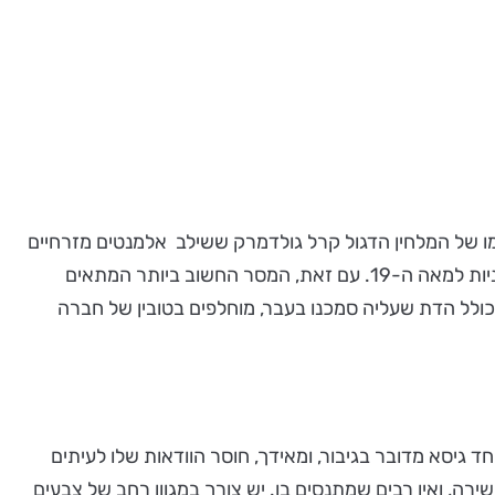
 של המלחין הדגול קרל גולדמרק ששילב אלמנטים מזרחיים
חזקים. לאופרה יש רלוונטיות גדולה לימינו. כל הדמויות מקבלות אישיות אינדיבידואלית, והרבה מהרגשות והפעולות שלהם אופייניות למאה ה-19. עם זאת, המסר החשוב ביותר המתאים
 כולל הדת שעליה סמכנו בעבר, מוחלפים בטובין של חברה
גיסא מדובר בגיבור, ומאידך, חוסר הוודאות שלו לעיתים
רה, ואין רבים שמתנסים בו. יש צורך במגוון רחב של צבעים