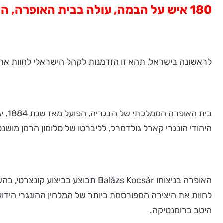
180 איש על הבמה, עולה בבית האופרה, היכל אמנויות הבמה ע"ש ציץ, ת"א, 10 בספטמבר 2019.
לראשונה בישראל, תהא זו הזדמנות לקהל הישראלי לחוות את 
בית
היהודי הונגרי קארל גולדמרק, לליברטו של סלומון הרמן מושנט
היטב ברומנטיקה.